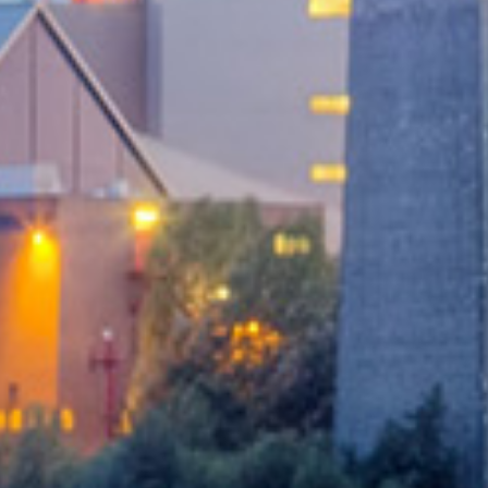
bmv
Gute Nachrichten für alle, die elektrisch unterwegs
sind oder es sein wollen: Das
Elektromobilitätsgesetz soll bis Ende 2035
verlängert werden.⚡️Das Gesetz sorgt dafür, dass
Kommunen E-Autos (& künftig auch E-Bussen & E-
Lkw) im Straßenverkehr Privilegien einräumen
können: bspw. reservierte Parkplätze oder das
Recht, die Bus-Spur zu nutzen. Das
Elektromobilitätsgesetz gibt es seit 2015. Das
Kabinett hat diese Woche unseren Entwurf für die
Reform des Gesetzes beschlossen:
bmv.de/SharedDocs/DE/Pressemit
bmv