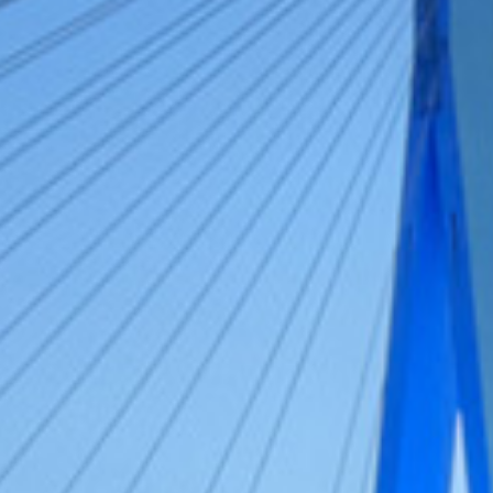
Geschwindigkeitskontrollen. Ziel: mehr
Verkehrssicherheit! Durch die erhöhte Präsenz
werden Autofahrer auf Gefahren zu schnellen
Fahrens aufmerksam. Neben solchen Aktionen,
braucht es langfristige Initiativen für mehr
Sicherheit. Mit unserer Kampagne "Runter vom
Gas" setzen wir uns für
#
mehrAchtungim
Straßenverkehr ein – nicht nur während der
#
SpeedWeek
.
bmv
Du arbeitest auf einem
#
Binnenschiff
oder machst
eine entsprechende Ausbildung? 🚢 Dann erstelle
von August bis Dezember 2026 6 Videos, die uns
Deinen Alltag zeigen & mach mit beim Videoblog-
#Wettbewerb. 🎬
Neben Ruhm & Ehre gibt es auch ein Preisgeld zu
gewinnen. Die Preisverleihung findet Anfang 2027