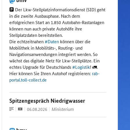
🅿️ Der Lkw-Stellplatzinformationsdienst (SID) geht
in die zweite Ausbauphase. Nach dem
erfolgreichen Start an 1.850 Autobahn-Rastanlagen
können nun auch private Autohöfe ihre
Stellplatzdaten bereitstellen.
Die echtzeitnahen
#
Daten
können über die
Mobilithek in Mobilitäts-, Routing- und
Navigationsanwendungen integriert werden. So
wächst das digitale Netz für Lkw-Stellplätze. Ein
echtes Upgrade für Deutschlands
#
Logistik
! 🚛.
Hier können Sie Ihren Autohof registrieren:
rab-
portal.toll-collect.de
Spitzengespräch Niedrigwasser
Artikel
Enthält
Datum:
Ministerium
06.08.2026
Video