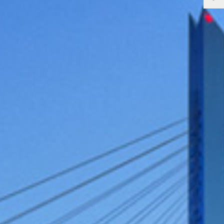
bmv
Gestern war Donau-Tag für Steffen Bilger.
Nachdem er vor Ort in Osterhofen beim
Donauausbau zwischen Deggendorf & Vilshofen
war, ging es weiter nach Passau. Hier hieß es:
Endlich Baustelle beim Spatenstich für die
Instandsetzung der Doppelschleuse Kachlet.
Aufgrund der historisch niedrigen Pegelstände auf
wichtigen Wasserstraßen wie dem Rhein hat Bilger
für Donnerstag zum Spitzengespräch zur
Niedrigwasserlage eingeladen, um mit Verbänden
& Wirtschaftsvertretern wirksame Maßnahmen zu
besprechen.
bmv
Aktionswochen lenken unsere Aufmerksamkeit auf
wichtige Themen. So auch der
#
Blitzermarathon
:
Vom 3. - 9. August gibt es vermehrt Verkehrs- &