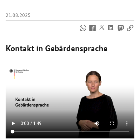
21.08.2025
So
erreichen
Sie
uns
Kontakt in Gebärdensprache
im
Internet