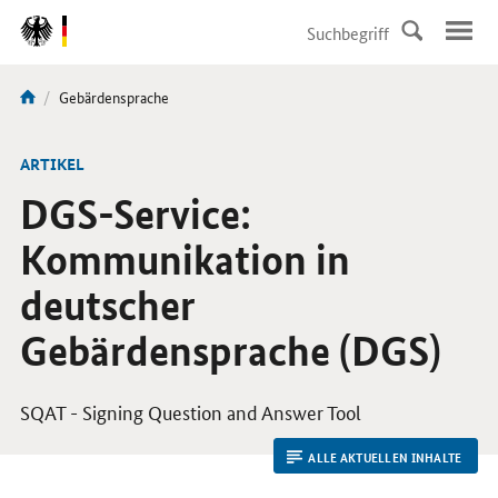
DirektZu:
Navigation
Aktuelle
Gebärdensprache
Sie
Seite:
sind
hier:
ARTIKEL
DGS-Service:
Kommunikation in
deutscher
Gebärdensprache (DGS)
SQAT -
Signing Question and Answer Tool
ALLE AKTUELLEN INHALTE