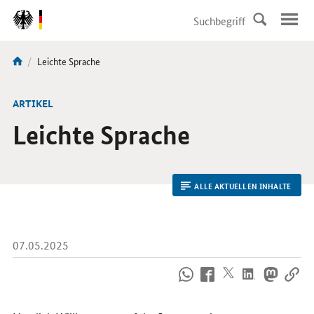
DirektZu:
Navigation
Aktuelle
Leichte Sprache
Sie
Seite:
sind
hier:
ARTIKEL
Leichte Sprache
ALLE AKTUELLEN INHALTE
07.05.2025
So
erreichen
Sie
uns