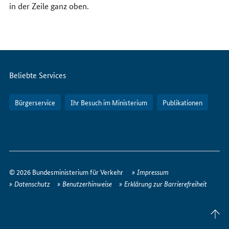
in der Zeile ganz oben.
Servicemenü
Beliebte Services
Bürgerservice
Ihr Besuch im Ministerium
Publikationen
So
erreichen
© 2026 Bundesministerium für Verkehr
Impressum
Sie
Datenschutz
Benutzerhinweise
Erklärung zur Barrierefreiheit
uns
im
Seite
Internet