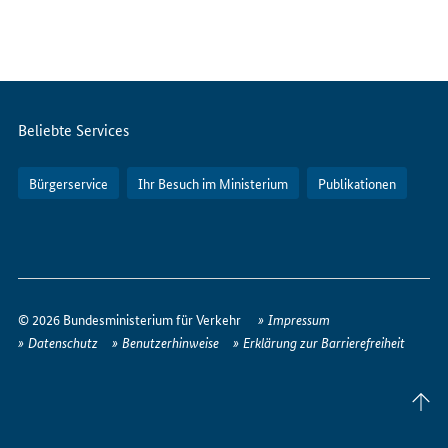
Servicemenü
Beliebte Services
Bürgerservice
Ihr Besuch im Ministerium
Publikationen
So
erreichen
© 2026 Bundesministerium für Verkehr
Impressum
Sie
Datenschutz
Benutzerhinweise
Erklärung zur Barrierefreiheit
uns
im
Seite
Internet