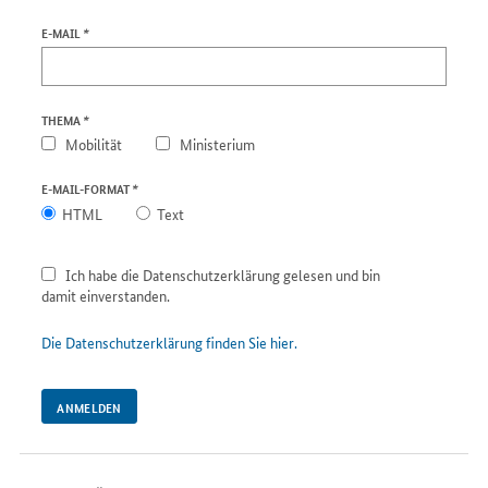
*
E-MAIL
Newsletter
Anmeldung
*
THEMA
Mobilität
Ministerium
*
E-MAIL-FORMAT
HTML
Text
Ich habe die Datenschutzerklärung gelesen und bin
damit einverstanden.
Die Datenschutzerklärung finden Sie hier.
ANMELDEN