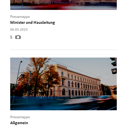
Pressemappe
Minister und Hausleitung
Datum:
06.05.2025
Anzahl
5
Bilder
Pressemappe
Allgemein