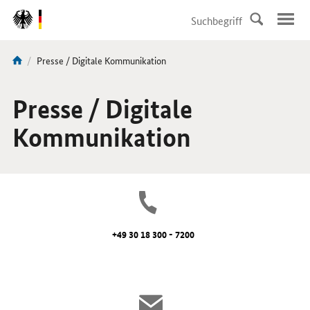
DirektZu:
Navigation
Aktuelle
Presse / Digitale Kommunikation
Sie
Seite:
sind
hier:
Presse / Digitale
Kommunikation
+49 30 18 300 - 7200