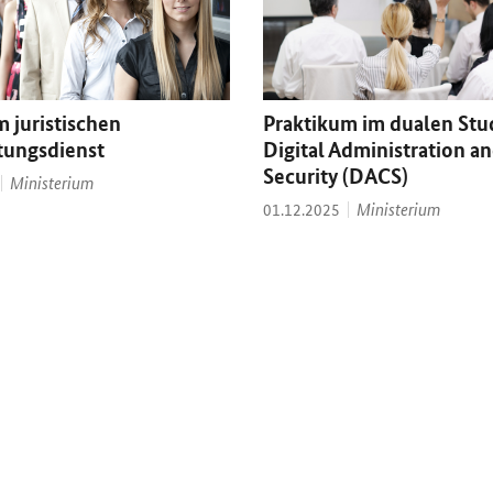
Praktikum im dualen St
m juristischen
Digital Administration a
tungsdienst
Security (DACS)
Thema:
Ministerium
Thema:
Datum:
Ministerium
01.12.2025