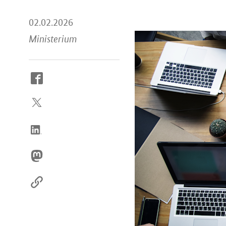
02.02.2026
Ministerium
So
erreichen
Sie
uns
im
Internet