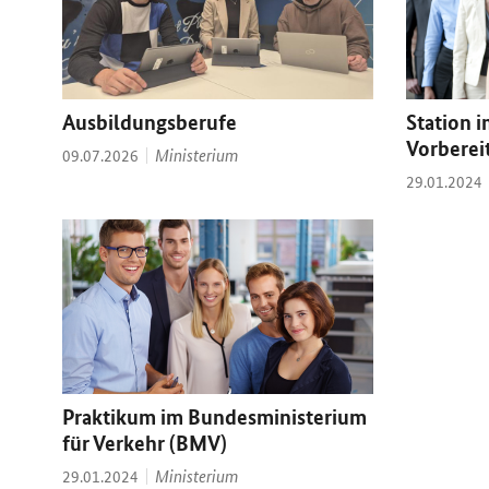
Ausbildungsberufe
Station i
Vorberei
Thema:
Datum:
Ministerium
09.07.2026
Datum:
29.01.2024
Praktikum im Bundesministerium
für Verkehr (BMV)
Thema:
Datum:
Ministerium
29.01.2024