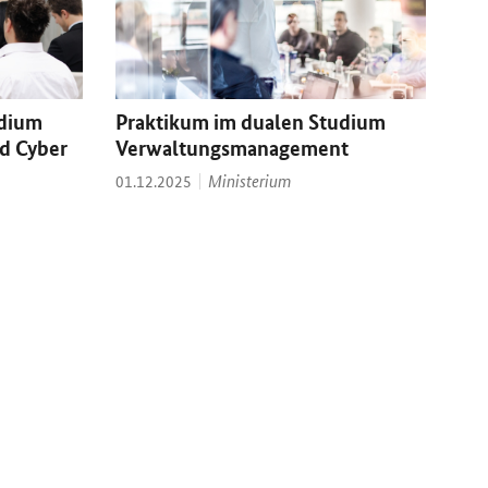
udium
Praktikum im dualen Studium
nd Cyber
Verwaltungsmanagement
Thema:
Datum:
Ministerium
01.12.2025