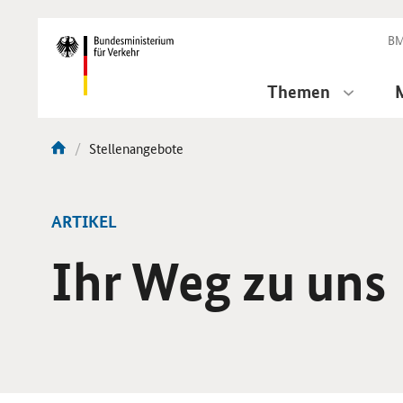
DirektZu:
Navigation
BM
Themen
Aktuelle
Stellenangebote
Sie
Seite:
sind
hier:
ARTIKEL
Ihr Weg zu uns