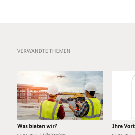
VERWANDTE THEMEN
Ihre Vort
Was bieten wir?
Thema:
Datum:
Datum:
Ministerium
06.04.2021
06.04.2021