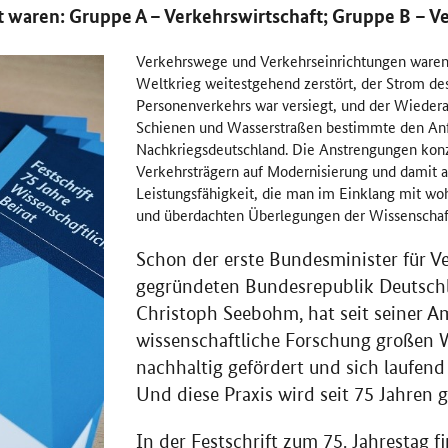
t waren: Gruppe A – Verkehrswirtschaft; Gruppe B – V
Verkehrswege und Verkehrseinrichtungen ware
Weltkrieg weitestgehend zerstört, der Strom de
Personenverkehrs war versiegt, und der Wiedera
Schienen und Wasserstraßen bestimmte den Anf
Nachkriegsdeutschland. Die Anstrengungen konze
Verkehrsträgern auf Modernisierung und damit a
Leistungsfähigkeit, die man im Einklang mit wo
und überdachten Überlegungen der Wissenschaft
Schon der erste Bundesminister für V
gegründeten Bundesrepublik Deutsch
Christoph Seebohm, hat seit seiner 
wissenschaftliche Forschung großen We
nachhaltig gefördert und sich laufend 
Und diese Praxis wird seit 75 Jahren g
In der Festschrift zum 75. Jahrestag f