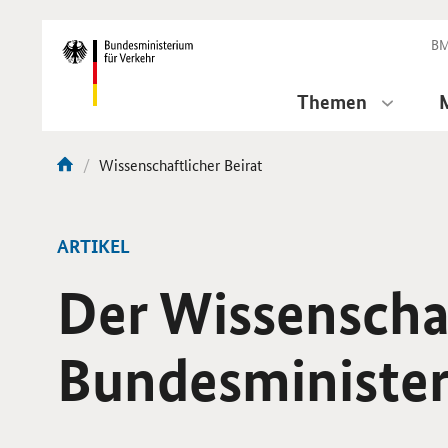
DirektZu:
Navigation
BM
Themen
Aktuelle
Wissenschaftlicher Beirat
Sie
Seite:
sind
hier:
ARTIKEL
Der Wissenschaf
Bundesminister