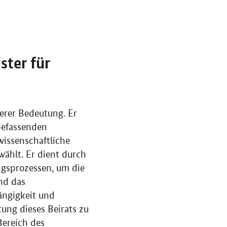
ster für
derer Bedeutung. Er
 befassenden
wissenschaftliche
wählt. Er dient durch
ngsprozessen, um die
nd das
ängigkeit und
tung dieses Beirats zu
 Bereich des