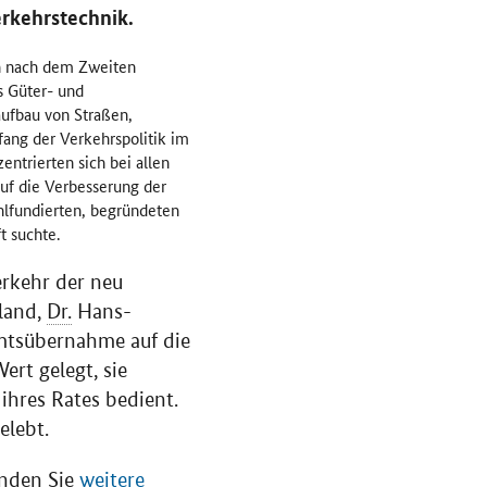
erkehrstechnik.
n nach dem Zweiten
s Güter- und
ufbau von Straßen,
ang der Verkehrspolitik im
ntrierten sich bei allen
uf die Verbesserung der
hlfundierten, begründeten
 suchte.
erkehr der neu
land,
Dr.
Hans-
Amtsübernahme auf die
rt gelegt, sie
ihres Rates bedient.
elebt.
inden Sie
weitere