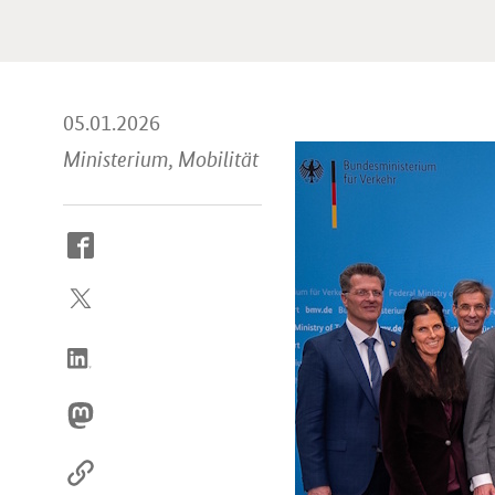
05.01.2026
Ministerium, Mobilität
So
erreichen
Sie
uns
im
Internet