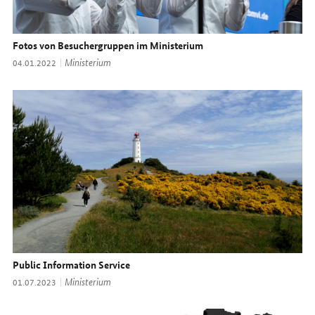
Fotos von Besuchergruppen im Ministerium
Thema:
Ministerium
Datum:
04.01.2022
Public Information Service
Thema:
Ministerium
Datum:
01.07.2023