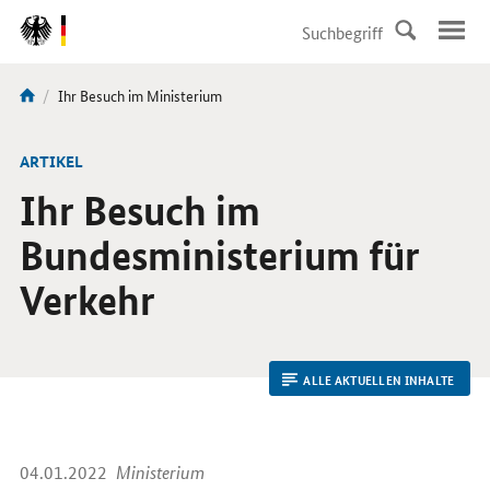
DirektZu:
Navigation
Aktuelle
Ihr Besuch im Ministerium
Sie
Seite:
sind
hier:
ARTIKEL
Ihr Besuch im
Bundesministerium für
Verkehr
ALLE AKTUELLEN INHALTE
04.01.2022
Ministerium