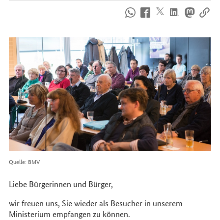
So
erreichen
Sie
uns
im
Internet
Quelle: BMV
Liebe Bürgerinnen und Bürger,
wir freuen uns, Sie wieder als Besucher in unserem
Ministerium empfangen zu können.