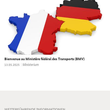
Bienvenue au Ministère fédéral des Transports (BMV)
Thema:
Ministerium
Datum:
13.05.2025
WEITERFÜHRENDE INFORMATIONEN