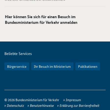
Hier können Sie sich für einen Besuch im
Bundesministerium für Verkehr anmelden
Servicemenü
Beliebte Services
Bürgerservice
Ihr Besuch im Ministerium
Publikationen
So
erreichen
© 2026 Bundesministerium für Verkehr
Impressum
Sie
Datenschutz
Benutzerhinweise
Erklärung zur Barrierefreiheit
uns