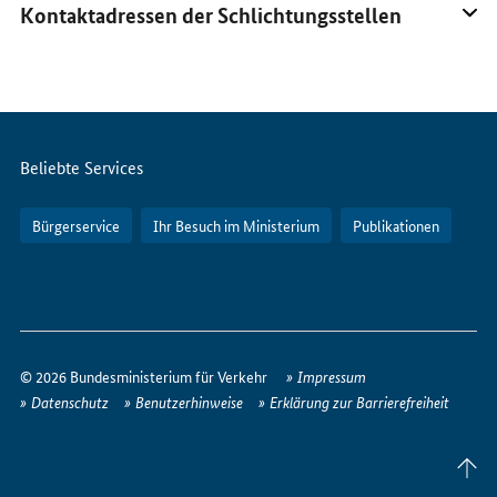
Kontaktadressen der Schlichtungsstellen
Servicemenü
Beliebte Services
Bürgerservice
Ihr Besuch im Ministerium
Publikationen
So
erreichen
© 2026 Bundesministerium für Verkehr
Impressum
Sie
Datenschutz
Benutzerhinweise
Erklärung zur Barrierefreiheit
uns
im
Seite
Internet