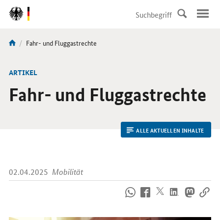
DirektZu:
Navigation
Aktuelle
Fahr- und Fluggastrechte
Sie
Seite:
sind
hier:
ARTIKEL
Fahr- und Fluggastrechte
ALLE AKTUELLEN INHALTE
02.04.2025
Mobilität
So
erreichen
Sie
uns