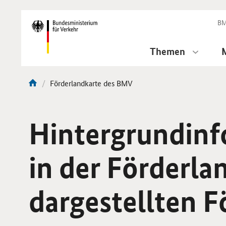
DirektZu:
Navigation
BM
Themen
Aktuelle
Förderlandkarte des BMV
Sie
Seite:
sind
hier:
Hintergrundinf
in der Förderla
dargestellten 