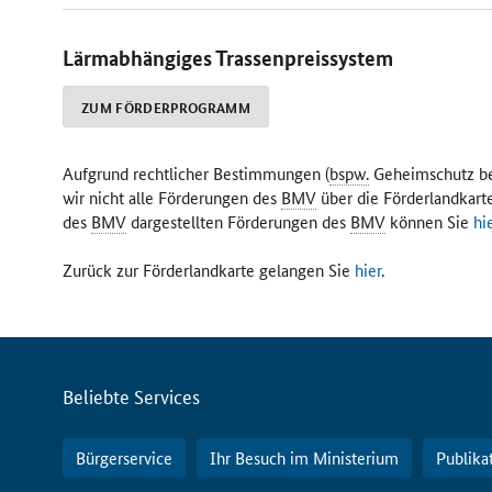
Lärmabhängiges Trassenpreissystem
ZUM FÖRDERPROGRAMM
Aufgrund rechtlicher Bestimmungen (
bspw.
Geheimschutz be
wir nicht alle Förderungen des
BMV
über die Förderlandkarte
des
BMV
dargestellten Förderungen des
BMV
können Sie
hi
Zurück zur Förderlandkarte gelangen Sie
hier
.
Servicemenü
Beliebte Services
Bürgerservice
Ihr Besuch im Ministerium
Publika