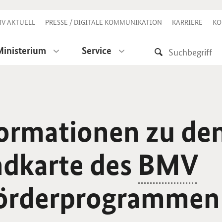
V AKTUELL
PRESSE / DIGITALE KOMMUNIKATION
KARRIERE
KO
Ministerium
Service
ormationen zu den
ndkarte des
BMV
Förderprogrammen