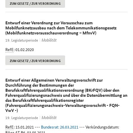
ZUM GESETZ / ZUR VERORDNUNG
Entwurf einer Verordnung zur Vorausschau zum
Mobilfunknetzausbau nach dem Telekommunikationsgesetz
(Mobilfunknetzvorausschauverordnung – MfnvV)
Mobilität
19. Legislaturperiode
RefE
: 01.02.2020
ZUM GESETZ / ZUR VERORDNUNG
Entwurf einer Allgemeinen Verwaltungsvorschrift zur
Durchführung der Bestimmungen der
Berufskraftfahrerqualifikationsverordnung (BKrFQV) über den
Fahrerqualifizierungsnachweis und über die Datenübermittlung an
das Berufskraftfahrerqualifikationsregister
(Fahrerqualifizierungsnachweis-Verwaltungsvorschrift - FQN-
VwV -)
Mobilität
19. Legislaturperiode
RefE
: 15.01.2021 ---
Bundesrat: 26.03.2021
--- Verkündungsdatum:
BAnz
AT
B6, 03.05.2021