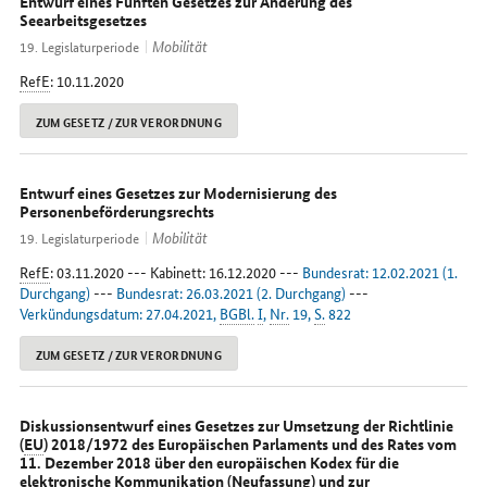
Entwurf eines Fünften Gesetzes zur Änderung des
Seearbeitsgesetzes
Mobilität
19. Legislaturperiode
RefE
: 10.11.2020
ZUM GESETZ / ZUR VERORDNUNG
Entwurf eines Gesetzes zur Modernisierung des
Personenbeförderungsrechts
Mobilität
19. Legislaturperiode
RefE
: 03.11.2020 --- Kabinett: 16.12.2020 ---
Bundesrat: 12.02.2021 (1.
Durchgang)
---
Bundesrat: 26.03.2021 (2. Durchgang)
---
Verkündungsdatum: 27.04.2021,
BGBl.
I
,
Nr.
19,
S.
822
ZUM GESETZ / ZUR VERORDNUNG
Diskussionsentwurf eines Gesetzes zur Umsetzung der Richtlinie
(
EU
) 2018/1972 des Europäischen Parlaments und des Rates vom
11. Dezember 2018 über den europäischen Kodex für die
elektronische Kommunikation (Neufassung) und zur