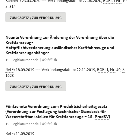
Kabinett: 23.03.2020 --- Verkündungsdatum: 27.04.2020,
BGBl.
I
Nr.
19
S.
814
ZUM GESETZ / ZUR VERORDNUNG
Neunte Verordnung zur Änderung der Verordnung über die
Kraftfahrzeug-
Haftpflichtversicherung ausländischer Kraftfahrzeuge und
Kraftfahrzeuganhänger
Mobilität
19. Legislaturperiode
RefE
: 18.09.2019 --- Verkündungsdatum: 22.11.2019,
BGBl
I
,
Nr.
40,
S.
1623
ZUM GESETZ / ZUR VERORDNUNG
Fünfzehnte Verordnung zum Produktsicherheitsgesetz
(Verordnung zur Festlegung technischer Standards für
Wasserstofftankstellen für Kraftfahrzeuge – 15.
ProdSV
)
Mobilität
19. Legislaturperiode
RefE
: 11.09.2019