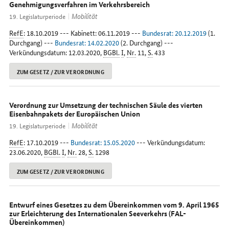
Genehmigungsverfahren im Verkehrsbereich
Mobilität
19. Legislaturperiode
RefE
: 18.10.2019 --- Kabinett: 06.11.2019 ---
Bundesrat: 20.12.2019
(1.
Durchgang) ---
Bundesrat: 14.02.2020
(2. Durchgang) ---
Verkündungsdatum: 12.03.2020,
BGBl.
I
,
Nr.
11,
S.
433
ZUM GESETZ / ZUR VERORDNUNG
Verordnung zur Umsetzung der technischen Säule des vierten
Eisenbahnpakets der Europäischen Union
Mobilität
19. Legislaturperiode
RefE
: 17.10.2019 ---
Bundesrat: 15.05.2020
--- Verkündungsdatum:
23.06.2020,
BGBl.
I
,
Nr.
28,
S.
1298
ZUM GESETZ / ZUR VERORDNUNG
Entwurf eines Gesetzes zu dem Übereinkommen vom 9. April 1965
zur Erleichterung des Internationalen Seeverkehrs (FAL-
Übereinkommen)