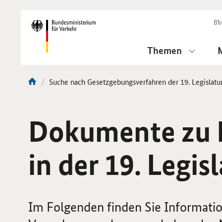
DirektZu:
Navigation
BM
Themen
Aktuelle
Suche nach Gesetzgebungsverfahren der 19. Legislatu
Sie
Seite:
sind
hier:
Dokumente zu 
in der 19. Legis
Im Folgenden finden Sie Informati