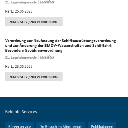
Mobilität
21. Legislaturperiode
RefE
: 25.06.2025
ZUM GESETZ / ZUR VERORDNUNG
Verordnung zur Neufassung der Schiffsausrüstungsverordnung
und zur Änderung der BMDV-Wasserstraßen und Schifffahrt
Besondere Gebührenverordnung
Mobilität
21. Legislaturperiode
RefE
: 23.06.2025
ZUM GESETZ / ZUR VERORDNUNG
Servicemenü
Beliebte Services
Bürgerservice
Ihr Besuch im Ministerium
Publikationen