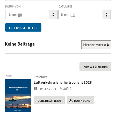
DATUM VON
DATUM BIS
ERGEBNISSE FILTERN
Keine Beiträge
ZUM WARENKORB
Typ
Broschüre
Luftverkehrs­sicherheitsbericht 2023
Publikation
Thema
Mobilität
04.12.2024
DURCHBLÄTTERN
DOWNLOAD