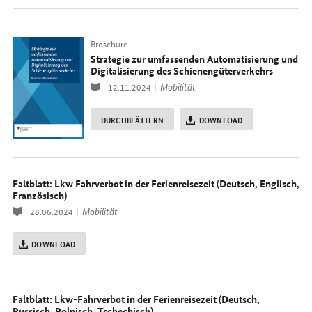
Typ
Broschüre
Strategie zur umfassenden Automatisierung und
Digitalisierung des Schienengüterverkehrs
Publikation
Thema
Mobilität
12.11.2024
DURCHBLÄTTERN
DOWNLOAD
Faltblatt: Lkw Fahrverbot in der Ferienreisezeit (Deutsch, Englisch,
Französisch)
Publikation
Thema
Mobilität
28.06.2024
DOWNLOAD
Faltblatt: Lkw-Fahrverbot in der Ferienreisezeit (Deutsch,
Russisch, Polnisch, Tschechisch)