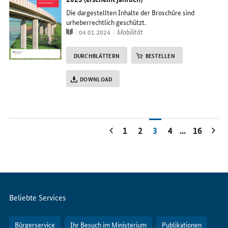
Die dargestellten Inhalte der Broschüre sind
urheberrechtlich geschützt.
Publikation
Thema
Mobilität
04.01.2024
DURCHBLÄTTERN
BESTELLEN
DOWNLOAD
1
2
3
4
...
16
Servicemenü
Beliebte Services
Bürgerservice
Ihr Besuch im Ministerium
Publikationen