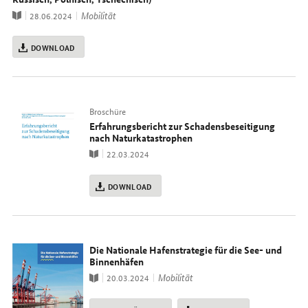
Publikation
Thema
Mobilität
28.06.2024
DOWNLOAD
Typ
Broschüre
Erfahrungsbericht zur Schadensbeseitigung
nach Naturkatastrophen
Publikation
22.03.2024
DOWNLOAD
Die Nationale Hafenstrategie für die See- und
Binnenhäfen
Publikation
Thema
Mobilität
20.03.2024