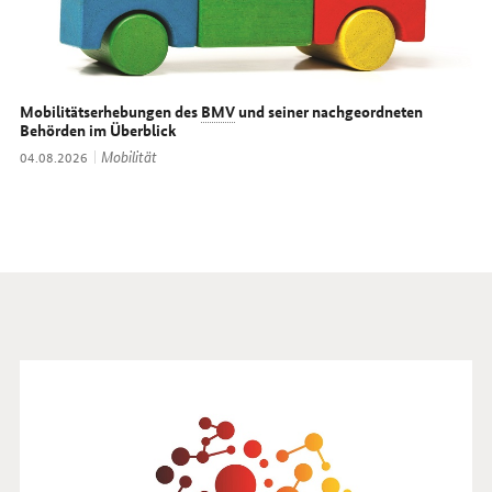
Mobilitätserhebungen des
BMV
und seiner nachgeordneten
Behörden im Überblick
Thema:
Mobilität
Datum:
04.08.2026