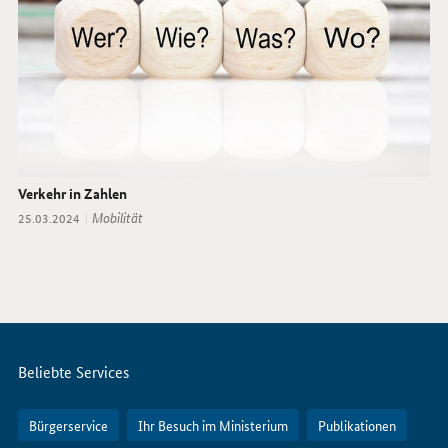
Verkehr in Zahlen
Thema:
Mobilität
Datum:
25.03.2024
Servicemenü
Beliebte Services
Bürgerservice
Ihr Besuch im Ministerium
Publikationen