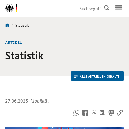
DirektZu:
Navigation
Aktuelle
Statistik
Sie
Seite:
sind
hier:
ARTIKEL
Statistik
ALLE AKTUELLEN INHALTE
27.06.2025
Mobilität
So
erreichen
Sie
uns