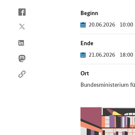
So
Beginn
erreichen
20.06.2026
10:00
Sie
uns
im
Ende
Internet
21.06.2026
18:00
Ort
Bundesministerium für