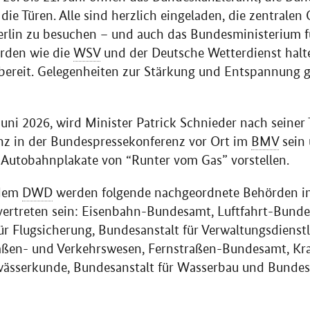
ie Türen. Alle sind herzlich eingeladen, die zentralen 
rlin zu besuchen – und auch das Bundesministerium f
rden wie die
WSV
und der Deutsche Wetterdienst halt
ereit. Gelegenheiten zur Stärkung und Entspannung g
uni 2026, wird Minister Patrick Schnieder nach seiner
nz in der Bundespressekonferenz vor Ort im
BMV
sein 
 Autobahnplakate von “Runter vom Gas” vorstellen.
dem
DWD
werden folgende nachgeordnete Behörden i
vertreten sein: Eisenbahn-Bundesamt, Luftfahrt-Bund
r Flugsicherung, Bundesanstalt für Verwaltungsdienstl
raßen- und Verkehrswesen, Fernstraßen-Bundesamt, Kr
wässerkunde, Bundesanstalt für Wasserbau und Bundes