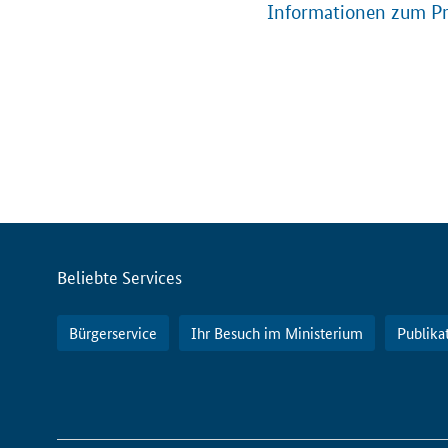
Informationen zum Pr
Servicemenü
Beliebte Services
Bürgerservice
Ihr Besuch im Ministerium
Publika