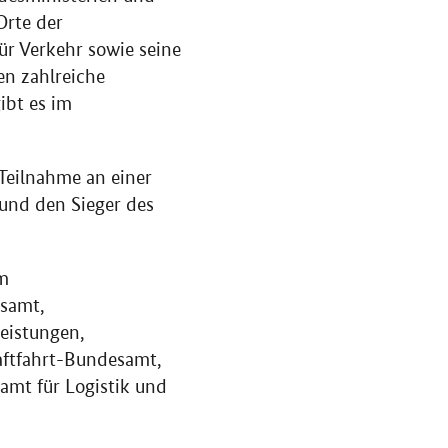
Orte der
ür Verkehr sowie seine
en zahlreiche
ibt es im
 Teilnahme an einer
und den Sieger des
m
esamt,
eistungen,
aftfahrt-Bundesamt,
amt für Logistik und