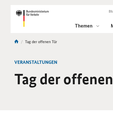
DirektZu:
Navigation
BM
Themen
Aktuelle
Tag der offenen Tür
Sie
Seite:
sind
hier:
VERANSTALTUNGEN
Tag der offenen