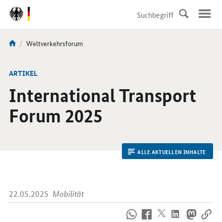
DirektZu:
Navigation
Aktuelle
Weltverkehrsforum
Sie
Seite:
sind
hier:
ARTIKEL
International Transport
Forum 2025
ALLE AKTUELLEN INHALTE
22.05.2025
Mobilität
So