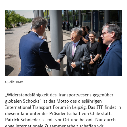
erreichen
Sie
uns
im
Internet
Quelle: BMV
„Widerstandsfähigkeit des Transportwesens gegenüber
globalen Schocks“ ist das Motto des diesjährigen
International Transport Forum in Leipzig. Das
ITF
findet in
diesem Jahr unter der Präsidentschaft von Chile statt.
Patrick Schnieder ist mit vor Ort und betont: Nur durch
enge internationale Zusammenarbeit schaffen wir