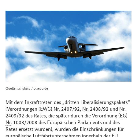
erreichen
Sie
uns
im
Internet
Quelle: schubalu / pixelio.de
Mit dem Inkrafttreten des „dritten Liberalisierungspakets“
(Verordnungen (
EWG
)
Nr.
2407/92,
Nr.
2408/92 und
Nr.
2409/92 des Rates, die später durch die Verordnung (
EG
)
Nr.
1008/2008 des Europäischen Parlaments und des
Rates ersetzt wurden), wurden die Einschränkungen für
europäische Luftfahrtunternehmen innerhalb der
EU