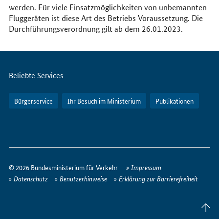
werden. Für viele Einsatzmöglichkeiten von unbemannten
Fluggeräten ist diese Art des Betriebs Voraussetzung. Die
Durchführungsverordnung gilt ab dem 26.01.2023.
Servicemenü
Beliebte Services
Bürgerservice
Ihr Besuch im Ministerium
Publikationen
So
erreichen
© 2026 Bundesministerium für Verkehr
Impressum
Sie
Datenschutz
Benutzerhinweise
Erklärung zur Barrierefreiheit
uns
im
Seite
Internet