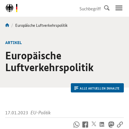
DirektZu:
Navigation
Aktuelle
Europäische Luftverkehrspolitik
Sie
Seite:
sind
hier:
ARTIKEL
Europäische
Luftverkehrspolitik
ALLE AKTUELLEN INHALTE
17.01.2023
EU-Politik
So