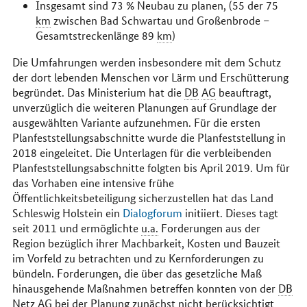
Insgesamt sind 73 % Neubau zu planen, (55 der 75
km
zwischen Bad Schwartau und Großenbrode –
Gesamtstreckenlänge 89
km
)
Die Umfahrungen werden insbesondere mit dem Schutz
der dort lebenden Menschen vor Lärm und Erschütterung
begründet. Das Ministerium hat die
DB
AG
beauftragt,
unverzüglich die weiteren Planungen auf Grundlage der
ausgewählten Variante aufzunehmen. Für die ersten
Planfeststellungsabschnitte wurde die Planfeststellung in
2018 eingeleitet. Die Unterlagen für die verbleibenden
Planfeststellungsabschnitte folgten bis April 2019. Um für
das Vorhaben eine intensive frühe
Öffentlichkeitsbeteiligung sicherzustellen hat das Land
Schleswig Holstein ein
Dialogforum
initiiert. Dieses tagt
seit 2011 und ermöglichte
u.a.
Forderungen aus der
Region bezüglich ihrer Machbarkeit, Kosten und Bauzeit
im Vorfeld zu betrachten und zu Kernforderungen zu
bündeln. Forderungen, die über das gesetzliche Maß
hinausgehende Maßnahmen betreffen konnten von der
DB
Netz
AG
bei der Planung zunächst nicht berücksichtigt