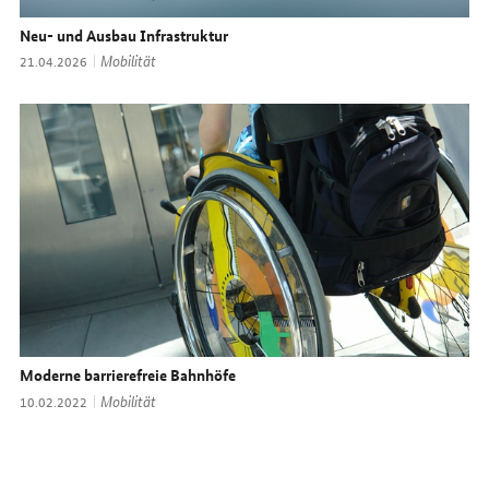
Neu- und Ausbau Infrastruktur
Thema:
Mobilität
Datum:
21.04.2026
Moderne barrierefreie Bahnhöfe
Thema:
Mobilität
Datum:
10.02.2022