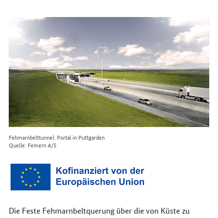
erreichen
Sie
uns
im
Internet
Fehmarnbelttunnel: Portal in Puttgarden
Quelle: Femern A/S
Die Feste Fehmarnbeltquerung über die von Küste zu