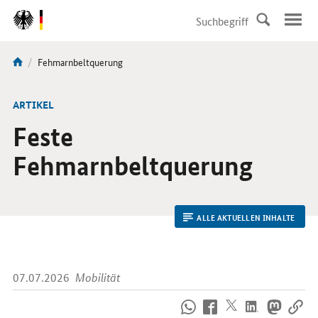
DirektZu:
Navigation
Aktuelle
Fehmarnbeltquerung
Sie
Seite:
sind
hier:
ARTIKEL
Feste
Fehmarnbeltquerung
ALLE AKTUELLEN INHALTE
07.07.2026
Mobilität
So