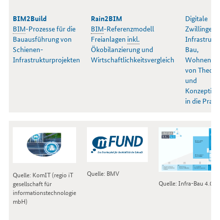
BIM2Build
Rain2BIM
Digitale
BIM
-Prozesse für die
BIM
-Referenzmodell
Zwillinge fü
Bauausführung von
Freianlagen
inkl.
Infrastruktu
Schienen-
Ökobilanzierung und
Bau,
Infrastrukturprojekten
Wirtschaftlichkeitsvergleich
Wohnen –
von Theori
und
Konzeption
in die Praxi
Quelle: BMV
Quelle: KomIT (regio iT
Quelle: Infra-Bau 4.0
gesellschaft für
informationstechnologie
mbH)