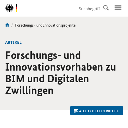
DirektZu:
Navigation
Aktuelle
Forschungs- und Innovationsprojekte
Sie
Seite:
sind
hier:
ARTIKEL
Forschungs- und
Innovationsvorhaben zu
BIM und Digitalen
Zwillingen
ALLE AKTUELLEN INHALTE