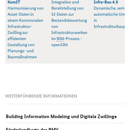
KomIT
Integration und
Infra-Bau 4.0
Harmonisierung von
Bereitstellung von
Dynamische, semi-
Asset-Daten in
SI-Daten zur
automatische Umpl
einem Kommunalen
Bestandsbewertung
in
Infrastruktur-
von
Infrastrukturbaupro
Zwilling zur
Infrastrukturwerken
effizienten
im
BIM
-Prozess -
Gestaltung von
openSIM
Planungs- und
Baumaßnahmen
WEITERFÜHRENDE INFORMATIONEN
Building Information Modeling und Digitale Zwillinge
Förderlandkarte des BMV