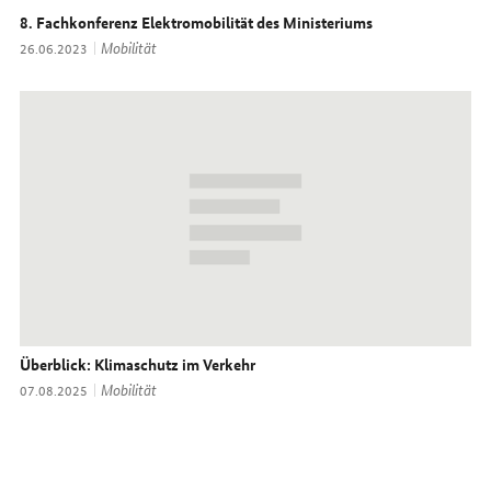
8. Fachkonferenz Elektromobilität des Ministeriums
Thema:
Mobilität
Datum:
26.06.2023
Überblick: Klimaschutz im Verkehr
Thema:
Mobilität
Datum:
07.08.2025