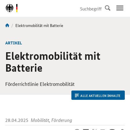
DirektZu:
Navigation
Aktuelle
Elektromobilität mit Batterie
Sie
Seite:
sind
hier:
ARTIKEL
Elektromobilität mit
Batterie
Förderrichtlinie Elektromobilität
ALLE AKTUELLEN INHALTE
28.04.2025
Mobilität, Förderung