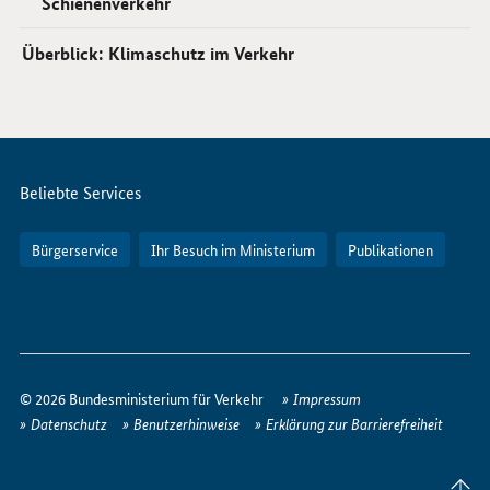
Schienenverkehr
Überblick: Klimaschutz im Verkehr
Servicemenü
Beliebte Services
Bürgerservice
Ihr Besuch im Ministerium
Publikationen
So
erreichen
© 2026 Bundesministerium für Verkehr
Impressum
Sie
Datenschutz
Benutzerhinweise
Erklärung zur Barrierefreiheit
uns
im
Seite