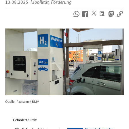
13.08.2025
Mobilität, Förderung
So
erreichen
Sie
uns
im
Internet
Quelle: Paulssen / BMV