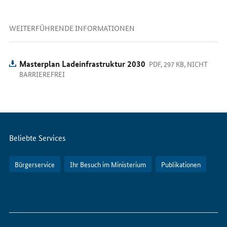
WEITERFÜHRENDE INFORMATIONEN
Masterplan Ladeinfrastruktur 2030
PDF, 297 KB, NICHT
BARRIEREFREI
Servicemenü
Beliebte Services
Bürgerservice
Ihr Besuch im Ministerium
Publikationen
So