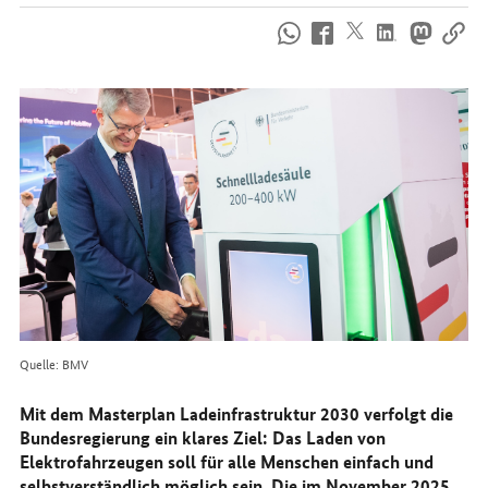
So
erreichen
Sie
uns
im
Internet
Quelle: BMV
Mit dem Masterplan Ladeinfrastruktur 2030 verfolgt die
Bundesregierung ein klares Ziel: Das Laden von
Elektrofahrzeugen soll für alle Menschen einfach und
selbstverständlich möglich sein. Die im November 2025