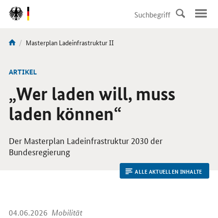
DirektZu:
Navigation
Aktuelle
Masterplan Ladeinfrastruktur II
Sie
Seite:
sind
hier:
ARTIKEL
„Wer laden will, muss
laden können“
Der Masterplan Ladeinfrastruktur 2030 der
Bundesregierung
ALLE AKTUELLEN INHALTE
04.06.2026
Mobilität