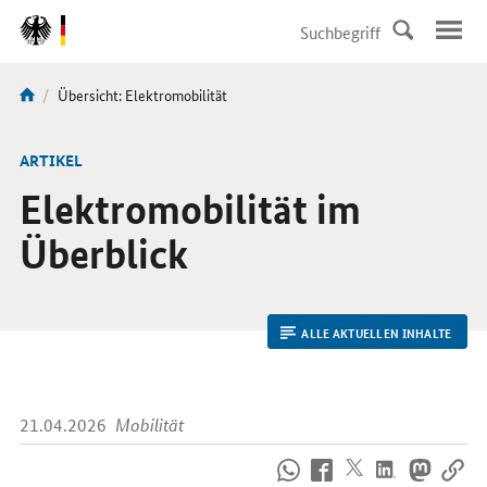
DirektZu:
Navigation
Aktuelle
Übersicht: Elektromobilität
Sie
Seite:
sind
hier:
ARTIKEL
Elektromobilität im
Überblick
ALLE AKTUELLEN INHALTE
21.04.2026
Mobilität
So