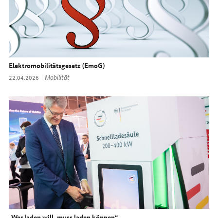
Elektromobilitätsgesetz (EmoG)
Thema:
Mobilität
Datum:
22.04.2026
„Wer laden will, muss laden können“