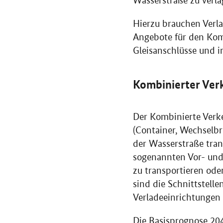
Wasserstraße zu verla
Hierzu brauchen Verla
Angebote für den Komb
Gleisanschlüsse und 
Kombinierter Ver
Der Kombinierte Verke
(Container, Wechselb
der Wasserstraße tran
sogenannten Vor- und 
zu transportieren od
sind die Schnittstell
Verladeeinrichtungen 
Die Basisprognose 204