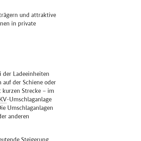
rägern und attraktive
nen in private
i der Ladeeinheiten
n auf der Schiene oder
t kurzen Strecke – im
KV
-Umschlaganlage
 Die Umschlaganlagen
der anderen
deutende Steigerung