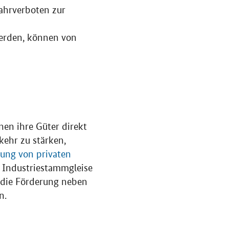
hrverboten zur
erden, können von
en ihre Güter direkt
ehr zu stärken,
rung von privaten
d Industriestammgleise
 die Förderung neben
n.