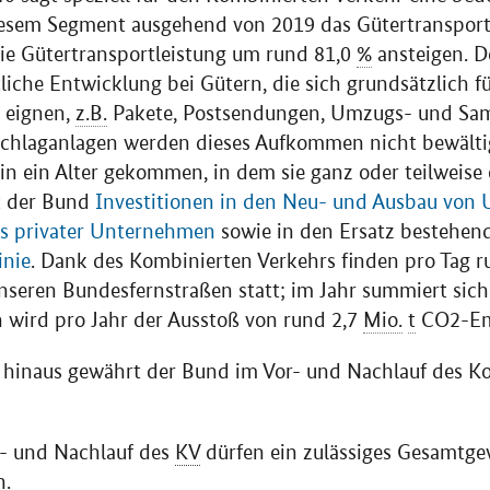
 diesem Segment ausgehend von 2019 das Gütertranspo
e Gütertransportleistung um rund 81,0
%
ansteigen. D
liche Entwicklung bei Gütern, die sich grundsätzlich f
 eignen,
z.B.
Pakete, Postsendungen, Umzugs- und Sam
hlaganlagen werden dieses Aufkommen nicht bewälti
 in ein Alter gekommen, in dem sie ganz oder teilweise
t der Bund
Investitionen in den Neu- und Ausbau von
s privater Unternehmen
sowie in den Ersatz bestehe
inie
. Dank des Kombinierten Verkehrs finden pro Tag 
nseren Bundesfernstraßen statt; im Jahr summiert sich 
 wird pro Jahr der Ausstoß von rund 2,7
Mio.
t
CO2-Emi
l hinaus gewährt der Bund im Vor- und Nachlauf des K
r- und Nachlauf des
KV
dürfen ein zulässiges Gesamtge
n.