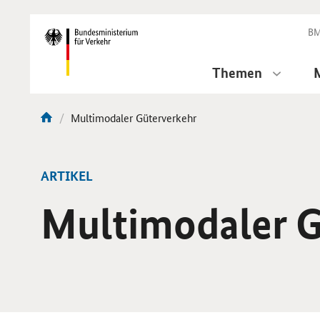
DirektZu:
Navigation
BM
Themen
Aktuelle
Multimodaler Güterverkehr
Sie
Seite:
sind
hier:
ARTIKEL
Multimodaler G