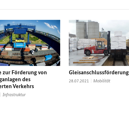
ie zur Förderung von
Gleisanschlussförderung
ganlagen des
Thema:
Datum:
Mobilität
28.07.2021
rten Verkehrs
Thema:
Infrastruktur