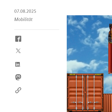
07.08.2025
Mobilität
So
erreichen
Sie
uns
im
Internet