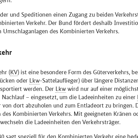
gern.
der und Speditionen einen Zugang zu beiden Verkehrst
inierten Verkehr. Der Bund fördert deshalb Investitio
in Umschlaganlagen des Kombinierten Verkehrs.
kehr
hr (
KV
) ist eine besondere Form des Güterverkehrs, be
rücken oder
Lkw
-Sattelauflieger) über längere Distanze
sportiert werden. Der
Lkw
wird nur auf einer möglichs
Nachlauf – eingesetzt, um die Ladeeinheiten zu einer
er von dort abzuholen und zum Entladeort zu bringen.
en des Kombinierten Verkehrs. Mit geeigneten Kränen o
wechseln die Ladeeinheiten den Verkehrsträger.
0 sagt speziell für den Kombinierten Verkehr eine be