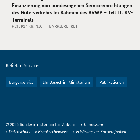
Finanzierung von bundeseigenen Serviceeinrichtungen
des Güterverkehrs im Rahmen des BVWP – Teil II: KV-
Terminals
PDF, 914 KB, NICHT BARRIEREFREI
Servicemenü
Beliebte Services
Bürgerservice
Ihr Besuch im Ministerium
Publikationen
So
erreichen
© 2026 Bundesministerium für Verkehr
Impressum
Sie
Datenschutz
Benutzerhinweise
Erklärung zur Barrierefreiheit
uns