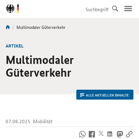
DirektZu:
Navigation
Aktuelle
Multimodaler Güterverkehr
Sie
Seite:
sind
hier:
ARTIKEL
Multimodaler
Güterverkehr
ALLE AKTUELLEN INHALTE
07.08.2025
Mobilität
So