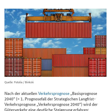
erreichen
Sie
uns
im
Internet
Quelle: Fotolia / Binkski
Nach der aktuellen
Verkehrsprognose
„Basisprognose
2040“ (= 1. Prognosefall der Strategischen Langfrist-
Verkehrsprognose „Verkehrsprognose 2040“) wird der
Güterverkehr eine deutliche Steigerung erfahren: