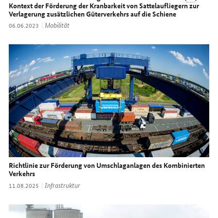
Kontext der Förderung der Kranbarkeit von Sattelaufliegern zur
Verlagerung zusätzlichen Güterverkehrs auf die Schiene
Thema:
Mobilität
Datum:
06.06.2023
Richtlinie zur Förderung von Umschlaganlagen des Kombinierten
Verkehrs
Thema:
Infrastruktur
Datum:
11.08.2025