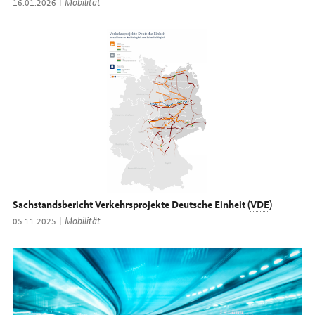
Thema:
Mobilität
Datum:
16.01.2026
Sachstandsbericht Verkehrsprojekte Deutsche Einheit (
VDE
)
Thema:
Mobilität
Datum:
05.11.2025