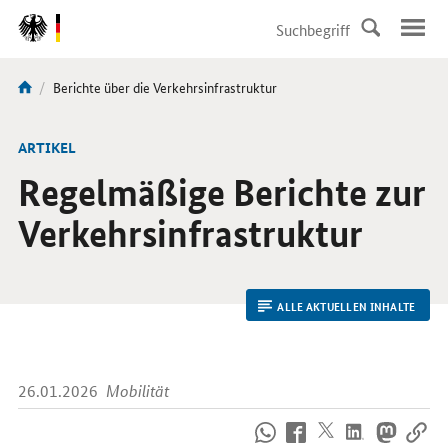
DirektZu:
Navigation
Aktuelle
Berichte über die Verkehrsinfrastruktur
Sie
Seite:
sind
hier:
ARTIKEL
Regelmäßige Berichte zur
Verkehrsinfrastruktur
ALLE AKTUELLEN INHALTE
26.01.2026
Mobilität
So