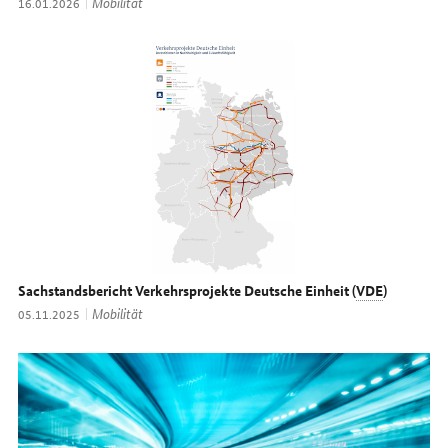
Thema:
Mobilität
Datum:
16.01.2026
Sachstandsbericht Verkehrsprojekte Deutsche Einheit (
VDE
)
Thema:
Mobilität
Datum:
05.11.2025