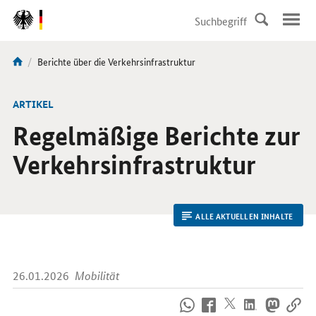
DirektZu:
Navigation
Aktuelle
Berichte über die Verkehrsinfrastruktur
Sie
Seite:
sind
hier:
ARTIKEL
Regelmäßige Berichte zur
Verkehrsinfrastruktur
ALLE AKTUELLEN INHALTE
26.01.2026
Mobilität
So