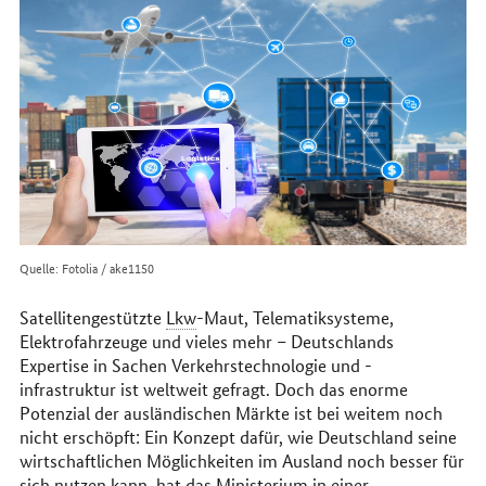
im
Internet
Quelle: Fotolia / ake1150
Satellitengestützte
Lkw
-Maut, Telematiksysteme,
Elektrofahrzeuge und vieles mehr – Deutschlands
Expertise in Sachen Verkehrstechnologie und -
infrastruktur ist weltweit gefragt. Doch das enorme
Potenzial der ausländischen Märkte ist bei weitem noch
nicht erschöpft: Ein Konzept dafür, wie Deutschland seine
wirtschaftlichen Möglichkeiten im Ausland noch besser für
sich nutzen kann, hat das Ministerium in einer