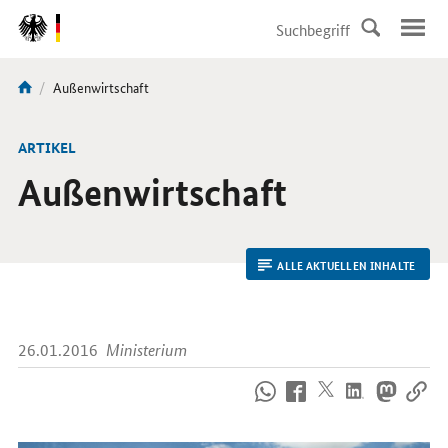
DirektZu:
Navigation
Aktuelle
Außenwirtschaft
Sie
Seite:
sind
hier:
ARTIKEL
Außenwirtschaft
ALLE AKTUELLEN INHALTE
26.01.2016
Ministerium
So
erreichen
Sie
uns