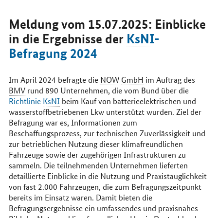
erreichen
Sie
uns
Meldung vom 15.07.2025: Einblicke
im
in die Ergebnisse der
KsNI
-
Internet
Befragung 2024
Im April 2024 befragte die
NOW
GmbH
im Auftrag des
BMV
rund 890 Unternehmen, die vom Bund über die
Richtlinie
KsNI
beim Kauf von batterieelektrischen und
wasserstoffbetriebenen
Lkw
unterstützt wurden. Ziel der
Befragung war es, Informationen zum
Beschaffungsprozess, zur technischen Zuverlässigkeit und
zur betrieblichen Nutzung dieser klimafreundlichen
Fahrzeuge sowie der zugehörigen Infrastrukturen zu
sammeln. Die teilnehmenden Unternehmen lieferten
detaillierte Einblicke in die Nutzung und Praxistauglichkeit
von fast 2.000 Fahrzeugen, die zum Befragungszeitpunkt
bereits im Einsatz waren. Damit bieten die
Befragungsergebnisse ein umfassendes und praxisnahes