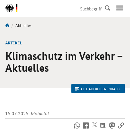
DirektZu:
Navigation
Aktuelle
Aktuelles
Sie
Seite:
sind
hier:
ARTIKEL
Klimaschutz im Verkehr –
Aktuelles
ALLE AKTUELLEN INHALTE
15.07.2025
Mobilität
So