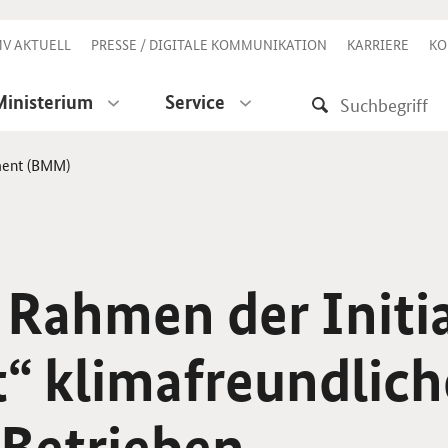
V AKTUELL
PRESSE / DIGITALE KOMMUNIKATION
KARRIERE
KO
Ministerium
Service
ment (BMM)
 Rahmen der Initi
“ klimafreundlich
Betrieben