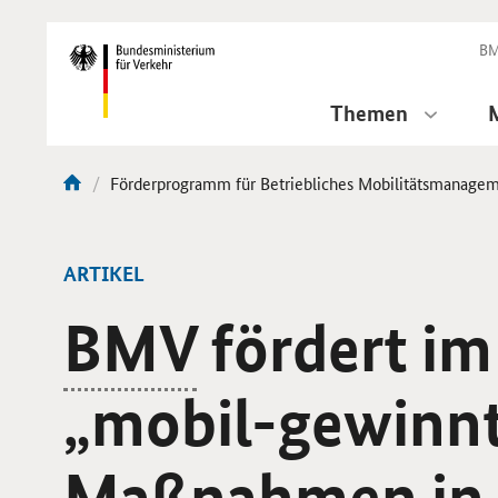
DirektZu:
Navigation
BM
Themen
Aktuelle
Förderprogramm für Betriebliches Mobilitätsmanage
Sie
Seite:
sind
hier:
ARTIKEL
BMV
fördert im
„mobil-gewinnt
Maßnahmen in 