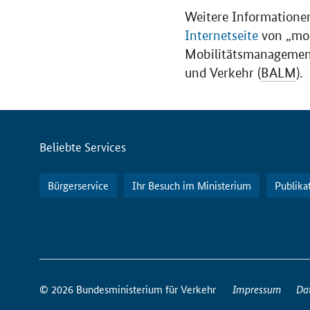
Weitere Informationen
Internetseite
von „mob
Mobilitätsmanageme
und Verkehr (
BALM
).
Servicemenü
Beliebte Services
Bürgerservice
Ihr Besuch im Ministerium
Publika
So
erreichen
© 2026 Bundesministerium für Verkehr
Impressum
Da
Sie