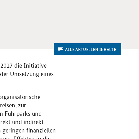
ALLE AKTUELLEN INHALTE
017 die Initiative
 der Umsetzung eines
rganisatorische
eisen, zur
on Fuhrparks und
rekt und indirekt
 geringen finanziellen
oren-Effekten in die