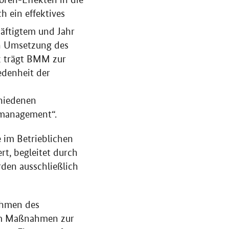
h ein effektives
äftigtem und Jahr
ch Umsetzung des
tz trägt BMM zur
edenheit der
chiedenen
smanagement“.
 im Betrieblichen
t, begleitet durch
den ausschließlich
ahmen des
m Maßnahmen zur