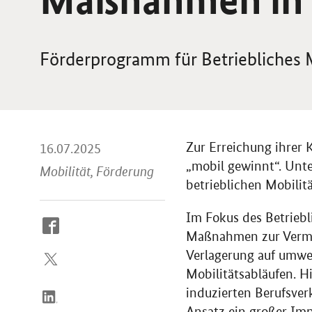
Förderprogramm für Betriebliches
Zur Erreichung ihrer 
16.07.2025
„mobil gewinnt“. Unt
Mobilität, Förderung
betrieblichen Mobili
Im Fokus des Betrieb
So
Maßnahmen zur Vermei
erreichen
Verlagerung auf umwe
Sie
uns
Mobilitätsabläufen. H
im
induzierten Berufsver
Internet
Ansatz ein großer Imp