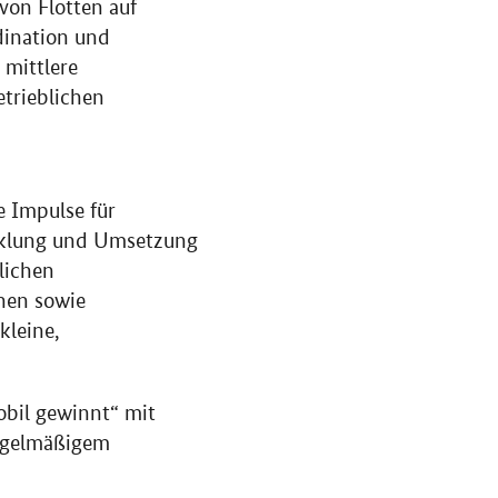
on Flotten auf
dination und
 mittlere
etrieblichen
 Impulse für
icklung und Umsetzung
lichen
nen sowie
kleine,
obil gewinnt“ mit
regelmäßigem