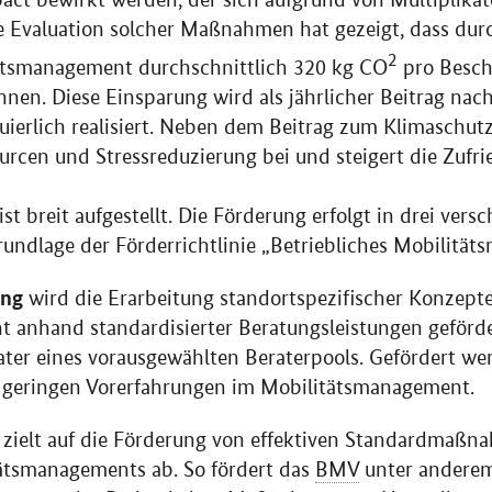
ie Evaluation solcher Maßnahmen hat gezeigt, dass durc
2
tätsmanagement durchschnittlich 320 kg CO
pro Besch
nen. Diese Einsparung wird als jährlicher Beitrag na
uierlich realisiert. Neben dem Beitrag zum Klimaschu
rcen und Stressreduzierung bei und steigert die Zufri
t breit aufgestellt. Die Förderung erfolgt in drei vers
ndlage der Förderrichtlinie „Betriebliches Mobilität
ung
wird die Erarbeitung standortspezifischer Konzepte
anhand standardisierter Beratungsleistungen geförder
ter eines vorausgewählten Beraterpools. Gefördert wer
 geringen Vorerfahrungen im Mobilitätsmanagement.
zielt auf die Förderung von effektiven Standardmaßn
tätsmanagements ab. So fördert das
BMV
unter andere