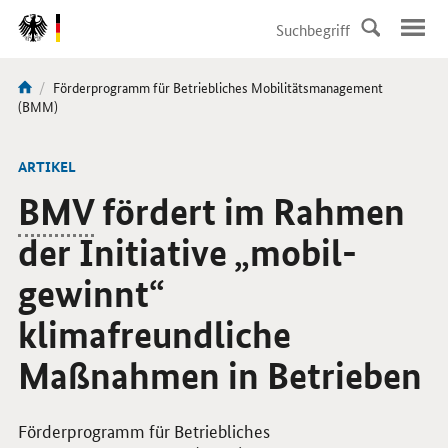
DirektZu:
Navigation
Aktuelle
Förderprogramm für Betriebliches Mobilitätsmanagement
Sie
Seite:
(BMM)
sind
hier:
ARTIKEL
BMV
fördert im Rahmen
der Initiative „mobil-
gewinnt“
klimafreundliche
Maßnahmen in Betrieben
Förderprogramm für Betriebliches