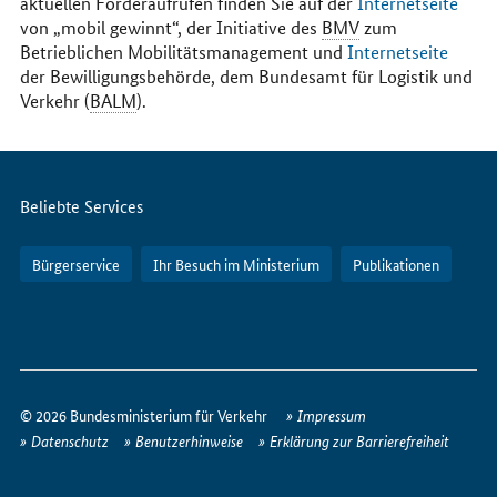
aktuellen Förderaufrufen finden Sie auf der
Internetseite
von „mobil gewinnt“, der Initiative des
BMV
zum
Betrieblichen Mobilitätsmanagement und
Internetseite
der Bewilligungsbehörde, dem Bundesamt für Logistik und
Verkehr (
BALM
).
Servicemenü
Beliebte Services
Bürgerservice
Ihr Besuch im Ministerium
Publikationen
So
erreichen
© 2026 Bundesministerium für Verkehr
Impressum
Sie
Datenschutz
Benutzerhinweise
Erklärung zur Barrierefreiheit
uns
im