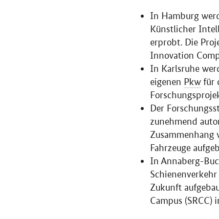
In Hamburg werd
Künstlicher Inte
erprobt. Die Pro
Innovation Comp
In Karlsruhe wer
eigenen
Pkw
für 
Forschungsprojekt
Der Forschungsst
zunehmend automa
Zusammenhang wir
Fahrzeuge aufge
In Annaberg-Buc
Schienenverkehr 
Zukunft aufgebau
Campus
(SRCC) i