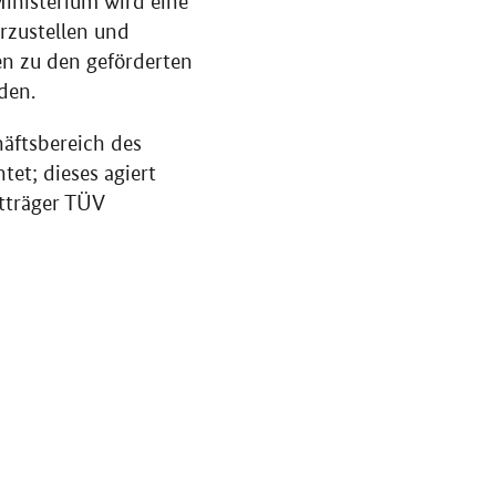
inisterium wird eine
rzustellen und
en zu den geförderten
den.
äftsbereich des
tet; dieses agiert
ktträger TÜV