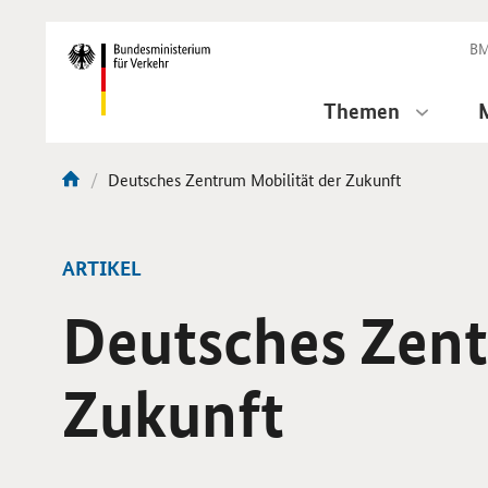
DirektZu:
Navigation
BM
Themen
Aktuelle
Deutsches Zentrum Mobilität der Zukunft
Sie
Seite:
sind
hier:
ARTIKEL
Deutsches Zent
Zukunft