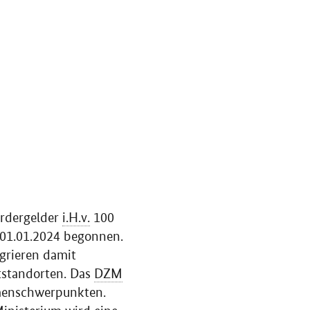
ördergelder
i.H.v.
100
m 01.01.2024 begonnen.
grieren damit
tstandorten. Das
DZM
emenschwerpunkten.