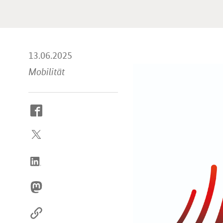
13.06.2025
Mobilität
So
erreichen
Sie
uns
im
Internet