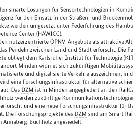
en smarte Lösungen für Sensortechnologien in Kombi
lligenz für den Einsatz in der Straßen- und Brückenmob
jekte werden umgesetzt unter Federführung des
Hambur
etence Center
(HAWICC).
den nutzerzentrierte
ÖPNV
-Angebote als attraktive Al
das Pendeln zwischen Land und Stadt erforscht. Die F
e obliegt dem Karlsruher Institut für Technologie (KIT
andort Minden widmet sich zukünftigen Mobilitätssys
tisierte und digitalisierte Verkehre auszeichnen; in 
d eine Forschungsinfrastruktur für alternative sch
baut. Das
DZM
ist in Minden angegliedert an den
Rail
hholz werden zukünftige Kommunikationstechnologien
erforscht und eine neue Forschungsinfrastruktur für 
t. Die Forschungsprojekte des
DZM
sind am
Smart Rai
n Annaberg-Buchholz angesiedelt.