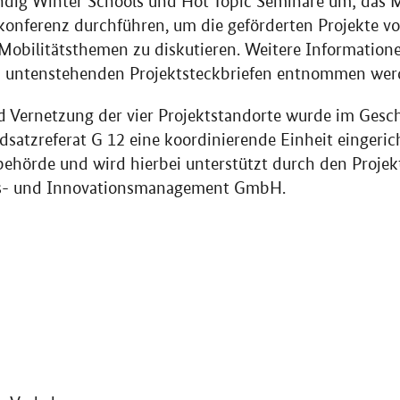
ändig
Winter Schools
und
Hot Topic
Seminare um; das M
konferenz durchführen, um die geförderten Projekte vo
Mobilitätsthemen zu diskutieren. Weitere Information
n untenstehenden Projektsteckbriefen entnommen wer
 Vernetzung der vier Projektstandorte wurde im Gesch
satzreferat G 12 eine koordinierende Einheit eingerich
behörde und wird hierbei unterstützt durch den Proje
s- und Innovationsmanagement GmbH.