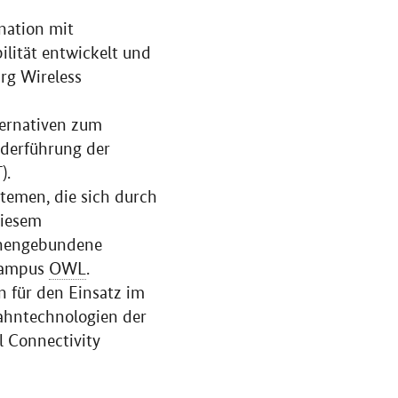
nation mit
ilität entwickelt und
g Wireless
ternativen zum
ederführung der
).
temen, die sich durch
diesem
ienengebundene
Campus
OWL
.
 für den Einsatz im
Bahntechnologien der
l Connectivity