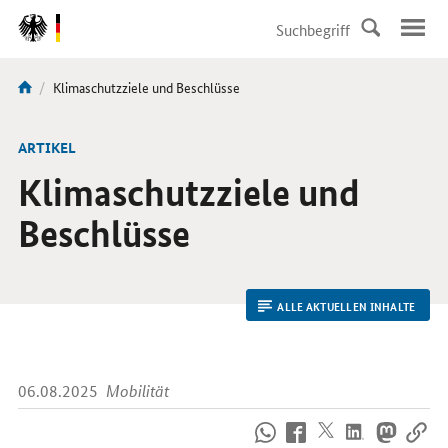
DirektZu:
Navigation
Aktuelle
Klimaschutzziele und Beschlüsse
Sie
Seite:
sind
hier:
ARTIKEL
Klimaschutzziele und
Beschlüsse
ALLE AKTUELLEN INHALTE
06.08.2025
Mobilität
So