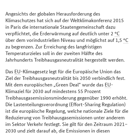
erreichen
Sie
uns
Angesichts der globalen Herausforderung des
im
Klimaschutzes hat sich auf der Weltklimakonferenz 2015
Internet
in Paris die internationale Staatengemeinschaft dazu
verpflichtet, die Erderwärmung auf deutlich unter 2
°C
über dem vorindustriellen Niveau und möglichst auf 1,5
°C
zu begrenzen. Zur Erreichung des langfristigen
Temperaturzieles soll in der zweiten Hälfte des
Jahrhunderts Treibhausgasneutralität hergestellt werden.
Das
EU
-Klimagesetz legt für die Europäische Union das
Ziel der Treibhausgasneutralität bis 2050 verbindlich fest.
Mit dem europäischen „Green Deal“ wurde das
EU
-
Klimaziel für 2030 auf mindestens 55 Prozent
Treibhausgasemissionsminderung gegenüber 1990 erhöht.
Die Lastenteilungsverordnung (Effort-Sharing Regulation)
ist die europäische Regelung, welche nationale Ziele für die
Reduzierung von Treibhausgasemissionen unter anderem
im Sektor Verkehr festlegt. Sie gilt für den Zeitraum 2021–
2030 und zielt darauf ab, die Emissionen in diesen