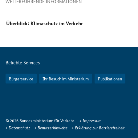
WEITERFÜHRENDE INFORMATIONEN
Überblick: Klimaschutz im Verkehr
Servicemenü
Beliebte Services
Bürgerservice
Ihr Besuch im Ministerium
Publikationen
So
erreichen
© 2026 Bundesministerium für Verkehr
Impressum
Sie
Datenschutz
Benutzerhinweise
Erklärung zur Barrierefreiheit
uns