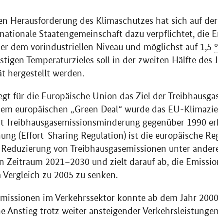
en Herausforderung des Klimaschutzes hat sich auf de
ernationale Staatengemeinschaft dazu verpflichtet, die
er dem vorindustriellen Niveau und möglichst auf 1,5
stigen Temperaturzieles soll in der zweiten Hälfte des
ät hergestellt werden.
egt für die Europäische Union das Ziel der Treibhausgas
t dem europäischen „Green Deal“ wurde das
EU
-Klimazie
t Treibhausgasemissionsminderung gegenüber 1990 er
ung (Effort-Sharing Regulation) ist die europäische Re
ie Reduzierung von Treibhausgasemissionen unter ande
 den Zeitraum 2021–2030 und zielt darauf ab, die Emissi
 Vergleich zu 2005 zu senken.
emissionen im Verkehrssektor konnte ab dem Jahr 2000
che Anstieg trotz weiter ansteigender Verkehrsleistung