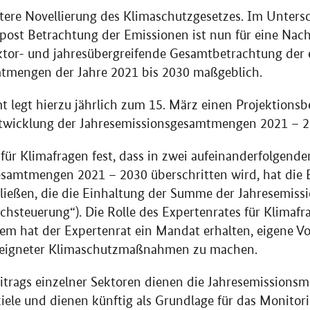
itere Novellierung des Klimaschutzgesetzes. Im Unters
 post Betrachtung der Emissionen ist nun für eine Nach
ktor- und jahresübergreifende Gesamtbetrachtung der 
tmengen der Jahre 2021 bis 2030 maßgeblich.
egt hierzu jährlich zum 15. März einen Projektionsbe
twicklung der Jahresemissionsgesamtmengen 2021 – 20
t für Klimafragen fest, dass in zwei aufeinanderfolgen
esamtmengen 2021 – 2030 überschritten wird, hat die
ießen, die die Einhaltung der Summe der Jahresemis
hsteuerung“). Die Rolle des Expertenrates für Klimaf
dem hat der Expertenrat ein Mandat erhalten, eigene Vo
eeigneter Klimaschutzmaßnahmen zu machen.
trags einzelner Sektoren dienen die Jahresemissionsm
ziele und dienen künftig als Grundlage für das Monitori