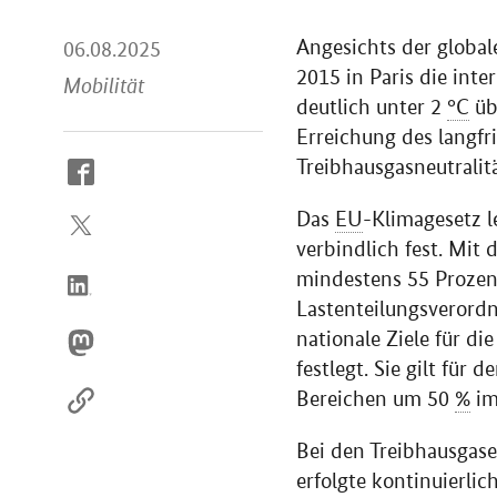
Angesichts der global
06.08.2025
2015 in Paris die int
Mobilität
deutlich unter 2
°C
üb
Erreichung des langfri
Treibhausgasneutralit
So
erreichen
Das
EU
-Klimagesetz l
Sie
uns
verbindlich fest. Mi
im
mindestens 55 Prozen
Internet
Lastenteilungsverordn
nationale Ziele für d
festlegt. Sie gilt für
Bereichen um 50
%
im
Bei den Treibhausgas
erfolgte kontinuierli