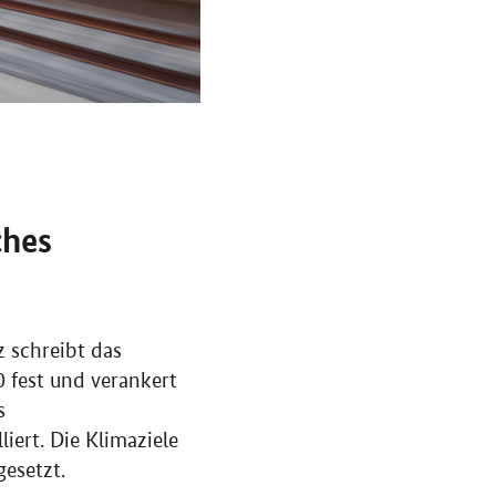
ches
z schreibt das
0 fest und verankert
s
ert. Die Klimaziele
gesetzt.