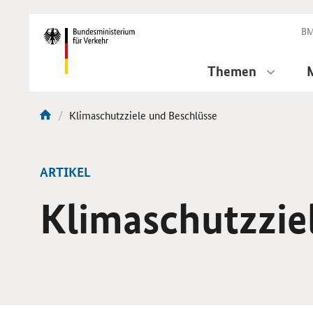
DirektZu:
Navigation
BM
Themen
Aktuelle
Klimaschutzziele und Beschlüsse
Sie
Seite:
sind
hier:
ARTIKEL
Klimaschutzzie