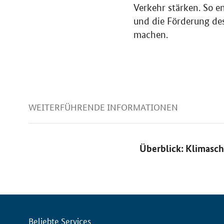
Verkehr stärken. So 
und die Förderung des
machen.
WEITERFÜHRENDE INFORMATIONEN
Überblick: Klimasch
Servicemenü
Beliebte Services