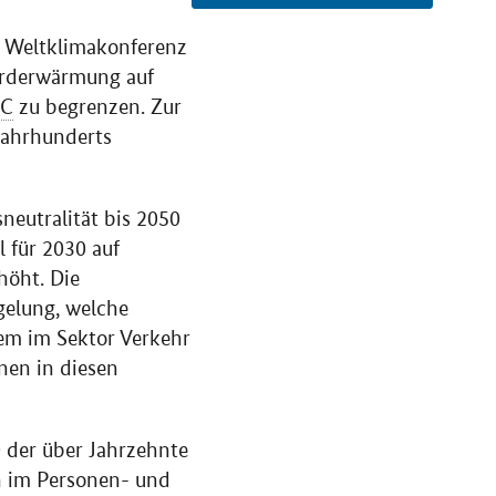
r Weltklimakonferenz
 Erderwärmung auf
°C
zu begrenzen. Zur
 Jahrhunderts
neutralität bis 2050
l für 2030 auf
höht. Die
gelung, welche
rem im Sektor Verkehr
onen in diesen
 der über Jahrzehnte
en im Personen- und