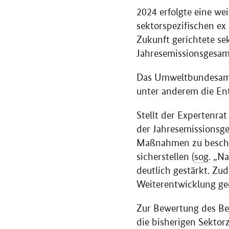
2024 erfolgte eine we
sektorspezifischen ex
Zukunft gerichtete se
Jahresemissionsgesam
Das Umweltbundesamt l
unter anderem die En
Stellt der Expertenra
der Jahresemissionsg
Maßnahmen zu beschl
sicherstellen (
sog.
„Nac
deutlich gestärkt. Zu
Weiterentwicklung g
Zur Bewertung des Bei
die bisherigen Sektor