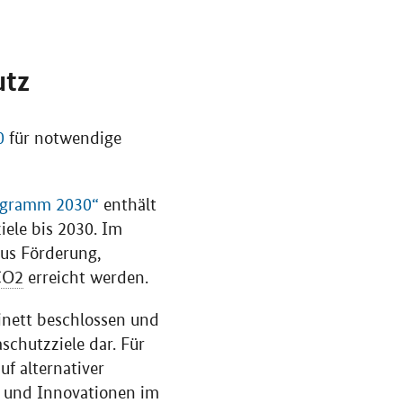
utz
0
für notwendige
ogramm 2030“
enthält
iele bis 2030. Im
us Förderung,
CO2
erreicht werden.
nett beschlossen und
schutzziele dar. Für
f alternativer
r und Innovationen im