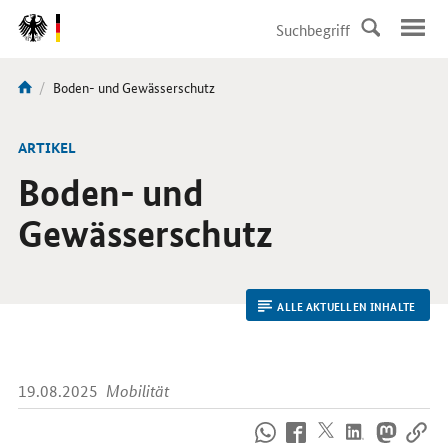
DirektZu:
Navigation
Aktuelle
Boden- und Gewässerschutz
Sie
Seite:
sind
hier:
ARTIKEL
Boden- und
Gewässerschutz
ALLE AKTUELLEN INHALTE
19.08.2025
Mobilität
So