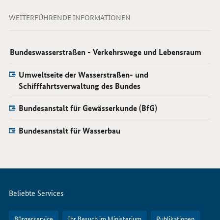
WEITERFÜHRENDE INFORMATIONEN
Bundeswasserstraßen - Verkehrswege und Lebensraum
Umweltseite der Wasserstraßen- und
Schifffahrtsverwaltung des Bundes
Bundesanstalt für Gewässerkunde (BfG)
Bundesanstalt für Wasserbau
Servicemenü
Beliebte Services
Bürgerservice
Ihr Besuch im Ministerium
Publikationen