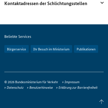
Kontaktadressen der Schlichtungsstellen
Servicemenü
Beliebte Services
Bürgerservice
Ihr Besuch im Ministerium
Publikationen
So
erreichen
© 2026 Bundesministerium für Verkehr
Impressum
Sie
Datenschutz
Benutzerhinweise
Erklärung zur Barrierefreiheit
uns
im
Seite
Internet