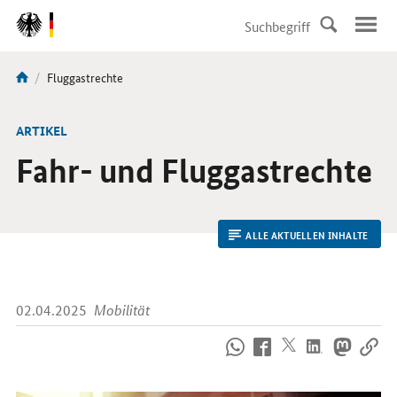
DirektZu:
Navigation
Aktuelle
Fluggastrechte
Sie
Seite:
sind
hier:
ARTIKEL
Fahr- und Fluggastrechte
ALLE AKTUELLEN INHALTE
02.04.2025
Mobilität
So
erreichen
Sie
uns