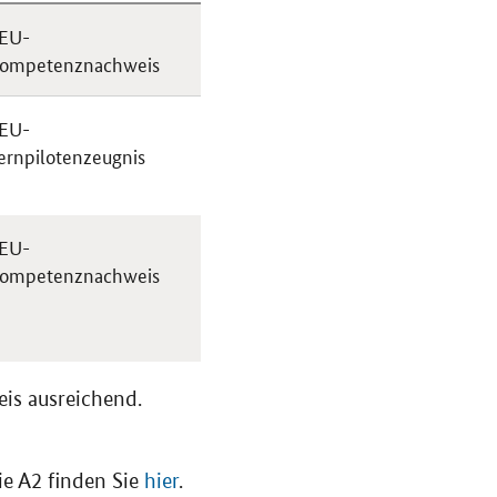
 EU-
ompetenznachweis
 EU-
ernpilotenzeugnis
 EU-
ompetenznachweis
is ausreichend.
ie A2 finden Sie
hier
.