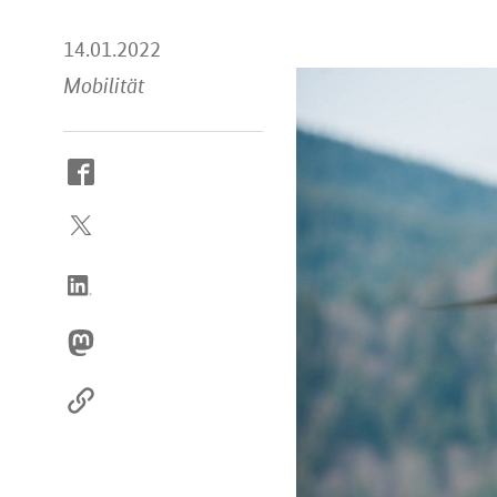
14.01.2022
Mobilität
So
erreichen
Sie
uns
im
Internet