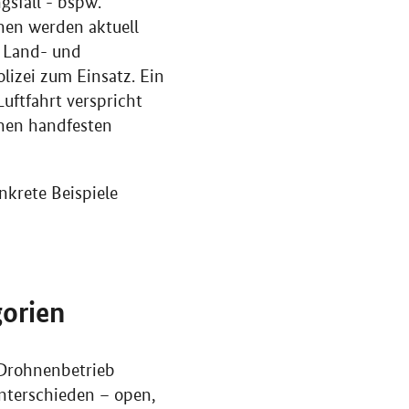
gsfall - bspw.
nen werden aktuell
r Land- und
lizei zum Einsatz. Ein
uftfahrt verspricht
inen handfesten
krete Beispiele
gorien
 Drohnenbetrieb
nterschieden – open,