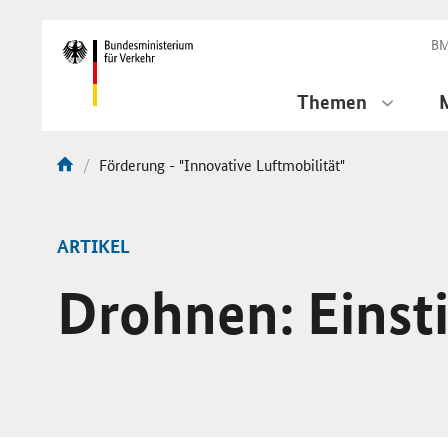
DirektZu:
Navigation
BM
Themen
Aktuelle
Förderung - "Innovative Luftmobilität"
Sie
Seite:
sind
hier:
ARTIKEL
Drohnen: Einst