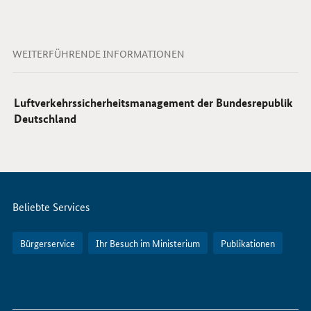
WEITERFÜHRENDE INFORMATIONEN
Luftverkehrssicherheitsmanagement der Bundesrepublik
Deutschland
Servicemenü
Beliebte Services
Bürgerservice
Ihr Besuch im Ministerium
Publikationen