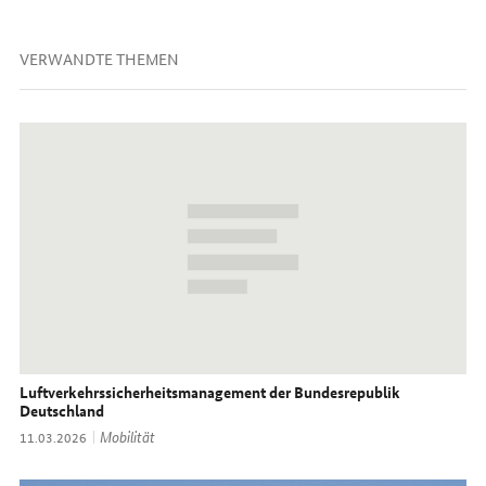
VERWANDTE THEMEN
Luftverkehrssicherheits
management
der Bundesrepublik
Deutschland
Thema:
Mobilität
Datum:
11.03.2026