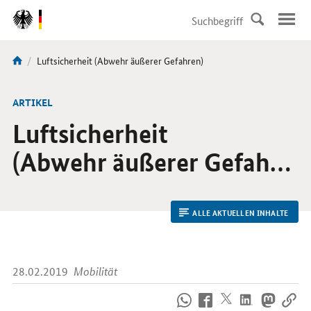
DirektZu:
Navigation
Aktuelle
Luftsicherheit (Abwehr äußerer Gefahren)
Sie
Seite:
sind
hier:
ARTIKEL
Luftsicherheit
(Abwehr äußerer Gefahren)
ALLE AKTUELLEN INHALTE
28.02.2019
Mobilität
So