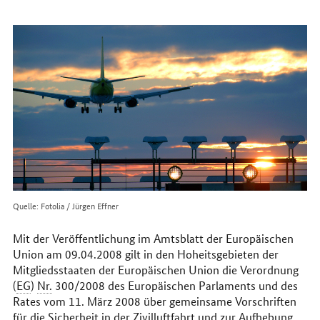
erreichen
Sie
uns
im
Internet
Quelle: Fotolia / Jürgen Effner
Mit der Veröffentlichung im Amtsblatt der Europäischen
Union am 09.04.2008 gilt in den Hoheitsgebieten der
Mitgliedsstaaten der Europäischen Union die Verordnung
(
EG
)
Nr.
300/2008 des Europäischen Parlaments und des
Rates vom 11. März 2008 über gemeinsame Vorschriften
für die Sicherheit in der Zivilluftfahrt und zur Aufhebung