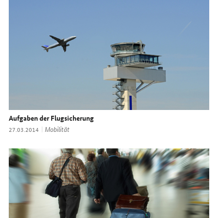
Aufgaben der Flugsicherung
Thema:
Mobilität
Datum:
27.03.2014