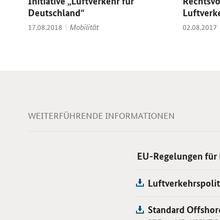
Initiative „Luftverkehr für
Rechtsvo
Deutschland“
Luftverk
Thema:
Datum:
Mobilität
Datum:
17.08.2018
02.08.2017
WEITERFÜHRENDE INFORMATIONEN
EU-Regelungen für
Luftverkehrspolit
Standard Offshore