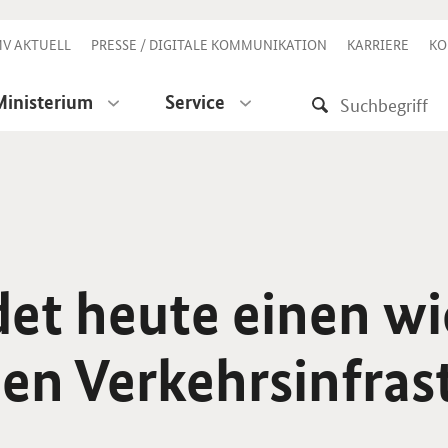
V AKTUELL
PRESSE / DIGITALE KOMMUNIKATION
KARRIERE
KO
Ministerium
Service
det heute einen w
en Verkehrsinfras