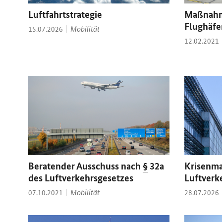
Luftfahrtstrategie
Maßnahm
Flughäfe
Thema:
Datum:
Mobilität
15.07.2026
Datum:
12.02.2021
Beratender Ausschuss nach
§
32a
Krisenm
des Luftverkehrsgesetzes
Luftverk
Thema:
Datum:
Mobilität
Datum:
07.10.2021
28.07.2026