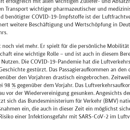
ft erfolgreich mit allen wichtigen Zuliefer- und Absatz
ten Transport wichtiger pharmazeutischer und medizinis
d benötigter COVID-19-Impfstoffe ist der Luftfrachtve
chert weitere Beschäftigung und Wertschöpfung in Deu
hrs.
t noch viel mehr. Er spielt für die persönliche Mobili
schaft eine wichtige Rolle – und ist auch in diesem Be
 Nutzen. Die COVID-19-Pandemie hat die Luftverkehrsw
r Geschichte gestürzt. Das Passagieraufkommen an den
enüber den Vorjahren drastisch eingebrochen. Zeitweil
ei 98
%
gegenüber dem Vorjahr. Das Luftverkehrsaufk
eau vor der Wiedervereinigung gesunken. Angesichts d
zt sich das Bundesministerium für Verkehr (BMV) nati
nahmen ein, die auch in dieser Zeit ein möglichst sich
isiko einer Infektionsgefahr mit SARS-CoV-2 im Luftv