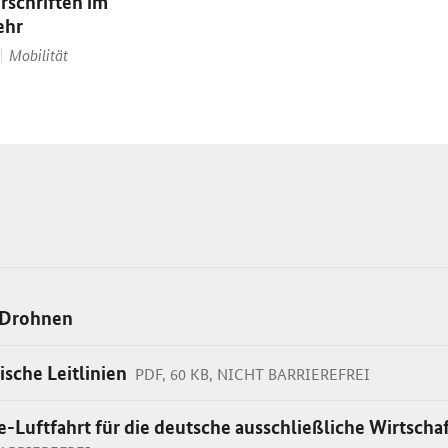
rschriften im
ehr
Thema:
Mobilität
 Drohnen
ische Leitlinien
PDF, 60 KB, NICHT BARRIEREFREI
-Luftfahrt für die deutsche ausschließliche Wirtscha