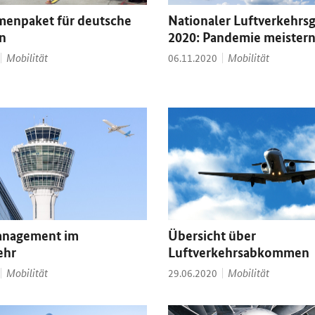
enpaket für deutsche
Nationaler Luftverkehrsg
n
2020: Pandemie meister
Thema:
Thema:
Mobilität
Datum:
Mobilität
06.11.2020
anagement im
Übersicht über
ehr
Luftverkehrsabkommen
Thema:
Thema:
Mobilität
Datum:
Mobilität
29.06.2020