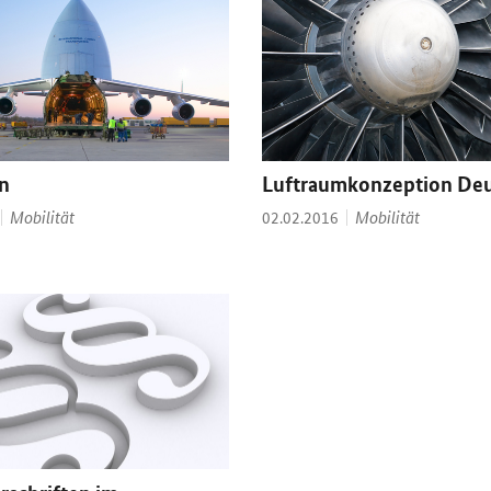
n
Luftraumkonzeption Deu
Thema:
Thema:
Mobilität
Datum:
Mobilität
02.02.2016