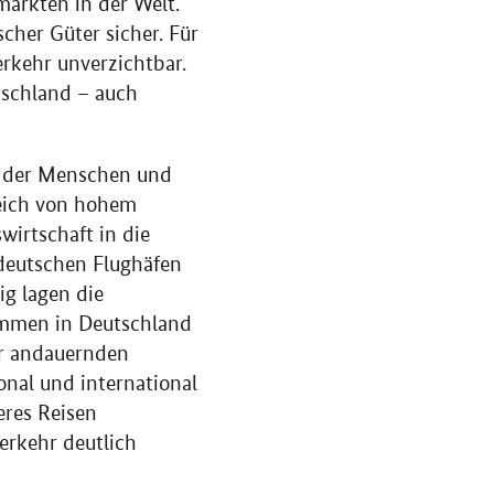
märkten in der Welt.
cher Güter sicher. Für
rkehr unverzichtbar.
tschland – auch
tät der Menschen und
reich von hohem
irtschaft in die
 deutschen Flughäfen
ig lagen die
ommen in Deutschland
er andauernden
onal und international
eres Reisen
erkehr deutlich