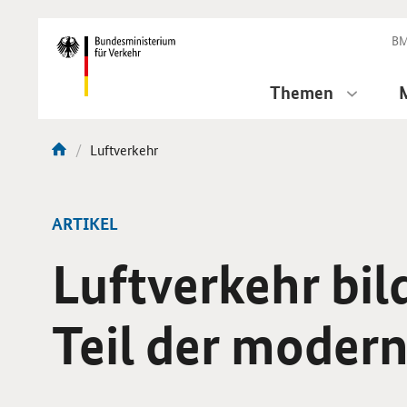
DirektZu:
Navigation
BM
Themen
Aktuelle
Luftverkehr
Sie
Seite:
sind
hier:
ARTIKEL
Luftverkehr bil
Teil der modern