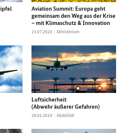
ipfel
Aviation Summit: Europa geht
n
gemeinsam den Weg aus der Krise
– mit Klimaschutz & Innovation
Thema:
Datum:
Ministerium
23.07.2020
Luftsicherheit
(Abwehr äußerer Gefahren)
Thema:
Datum:
Mobilität
28.02.2019