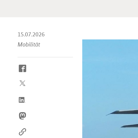
15.07.2026
Mobilität
So
erreichen
Sie
uns
im
Internet