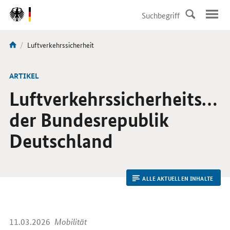
DirektZu:
Navigation
Aktuelle
Luftverkehrssicherheit
Sie
Seite:
sind
hier:
ARTIKEL
Luftverkehrssicherheits
ma
der Bundesrepublik
Deutschland
ALLE AKTUELLEN INHALTE
11.03.2026
Mobilität