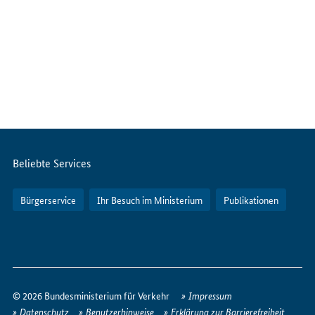
Servicemenü
Beliebte Services
Bürgerservice
Ihr Besuch im Ministerium
Publikationen
So
erreichen
© 2026 Bundesministerium für Verkehr
Impressum
Sie
Datenschutz
Benutzerhinweise
Erklärung zur Barrierefreiheit