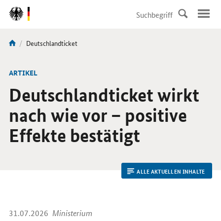
DirektZu:
Navigation
Aktuelle
Deutschlandticket
Sie
Seite:
sind
hier:
ARTIKEL
Deutschlandticket wirkt
nach wie vor – positive
Effekte bestätigt
ALLE AKTUELLEN INHALTE
31.07.2026
Ministerium