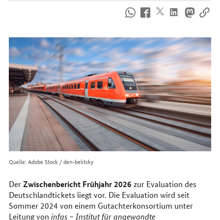
So
erreichen
Sie
uns
im
Internet
Quelle: Adobe Stock / den-belitsky
Zwischenbericht Frühjahr 2026
Der
zur Evaluation des
Deutschlandtickets liegt vor. Die Evaluation wird seit
Sommer 2024 von einem Gutachterkonsortium unter
Leitung von
infas
– Institut für angewandte