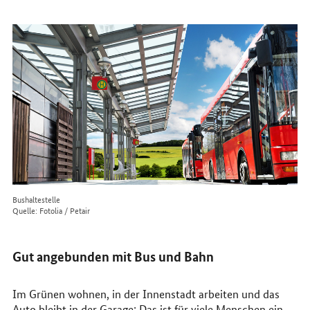
erreichen
Sie
uns
im
Internet
Bushaltestelle
Quelle: Fotolia / Petair
Gut angebunden mit Bus und Bahn
Im Grünen wohnen, in der Innenstadt arbeiten und das
Auto bleibt in der Garage: Das ist für viele Menschen ein