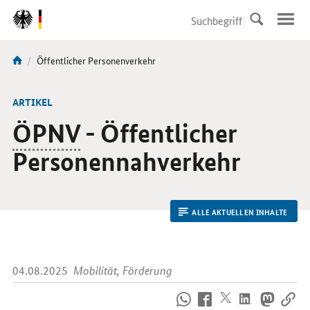
DirektZu:
Navigation
Aktuelle
Öffentlicher Personenverkehr
Sie
Seite:
sind
hier:
ARTIKEL
ÖPNV
- Öffentlicher
Personennahverkehr
ALLE AKTUELLEN INHALTE
04.08.2025
Mobilität, Förderung
So