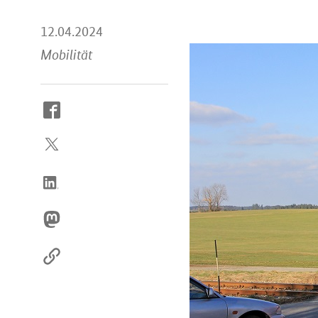
12.04.2024
Mobilität
So
erreichen
Sie
uns
im
Internet