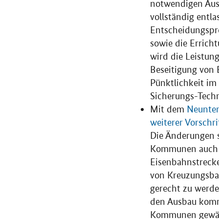
notwendigen Aus
vollständig entl
Entscheidungspr
sowie die Erric
wird die Leistun
Beseitigung von 
Pünktlichkeit im
Sicherungs-Techn
Mit dem
Neunten
weiterer Vorschri
Die Änderungen s
Kommunen auch a
Eisenbahnstrecke
von Kreuzungsba
gerecht zu werde
den Ausbau komm
Kommunen gewähr