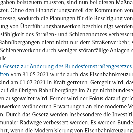
gaben beisteuern mussten, sind nun bei diesen Maßna
astet. Ohne den Finanzierungsanteil der Kommunen vere
ozesse, wodurch die Planungen für die Beseitigung v
htung von Überführungsbauwerken beschleunigt werden
gsfähigkeit des Straßen- und Schienennetzes verbesser
Bahnübergängen dient nicht nur dem Straßenverkehr, 
 Schienenverkehr durch weniger störanfällige Anlagen 
ik.
 Gesetz zur Änderung des Bundesfernstraßengesetzes
ften
vom 31.05.2021 wurde auch das Eisenbahnkreuzun
ind am 01.07.2021 in Kraft getreten. Geregelt wird, da
uf die übrigen Bahnübergänge im Zuge nichtbundese
n ausgeweitet wird. Ferner wird der Fokus darauf geric
uwerken veränderten Erwartungen an eine moderne Ver
n. Durch das Gesetz werden insbesondere die Investit
unaler Radwege verbessert werden. Es werden Bunde
t, wenn die Modernisierung von Eisenbahnkreuzung