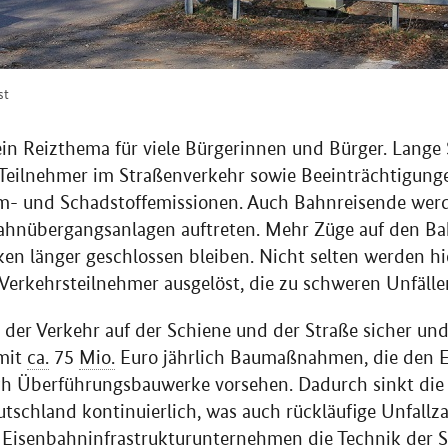
st
n Reizthema für viele Bürgerinnen und Bürger. Lange 
 Teilnehmer im Straßenverkehr sowie Beeinträchtigun
rm- und Schadstoffemissionen. Auch Bahnreisende wer
hnübergangsanlagen auftreten. Mehr Züge auf den Ba
ken länger geschlossen bleiben. Nicht selten werden hi
Verkehrsteilnehmer ausgelöst, die zu schweren Unfäll
der Verkehr auf der Schiene und der Straße sicher und 
mit
ca.
75
Mio.
Euro jährlich Baumaßnahmen, die den E
 Überführungsbauwerke vorsehen. Dadurch sinkt die 
schland kontinuierlich, was auch rückläufige Unfallza
e Eisenbahninfrastrukturunternehmen die Technik der 