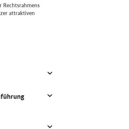
er Rechtsrahmens
er attraktiven
chführung