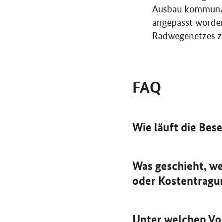
Ausbau kommunal
angepasst worden
Radwegenetzes zu
FAQ
Wie läuft die Bes
Was geschieht, we
oder Kostentragu
Unter welchen Vo