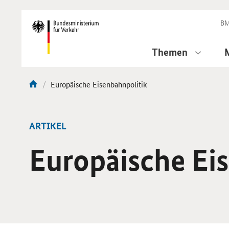
DirektZu:
Navigation
BM
Themen
Aktuelle
Europäische Eisenbahnpolitik
Sie
Seite:
sind
hier:
ARTIKEL
Europäische Ei