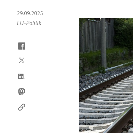
29.09.2025
EU-Politik
So
erreichen
Sie
uns
im
Internet