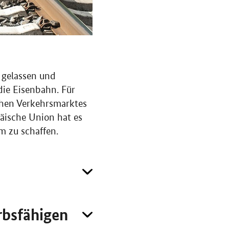
 gelassen und
die Eisenbahn. Für
chen Verkehrsmarktes
päische Union hat es
m zu schaffen.
rbsfähigen