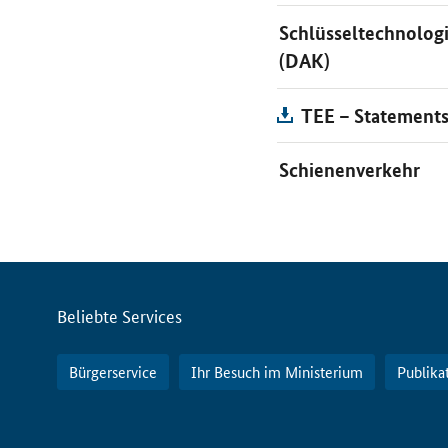
Schlüsseltechnologi
(DAK)
TEE – Statements
Schienenverkehr
Servicemenü
Beliebte Services
Bürgerservice
Ihr Besuch im Ministerium
Publika