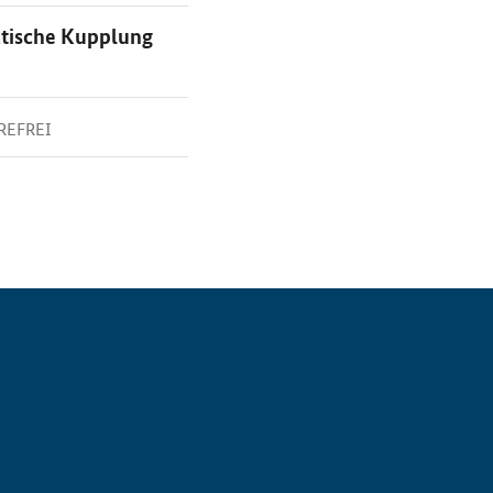
atische Kupplung
REFREI