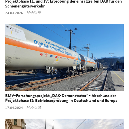
Projektphase
III
und
IV
: Erprobung der einsatzreifen
DAK
für den
Schienengüterverkehr
Thema:
Mobilität
Datum:
24.03.2026
BMV
-Forschungsprojekt „
DAK
-Demonstrator“ - Abschluss der
Projektphase
II
: Betriebserprobung in Deutschland und Europa
Thema:
Mobilität
Datum:
17.04.2024