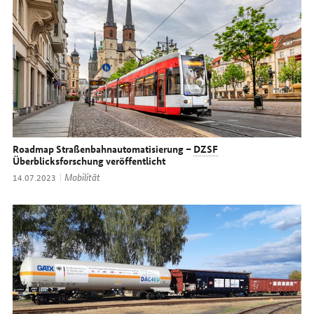
Roadmap Straßenbahnautomatisierung –
DZSF
Überblicksforschung veröffentlicht
Thema:
Mobilität
Datum:
14.07.2023