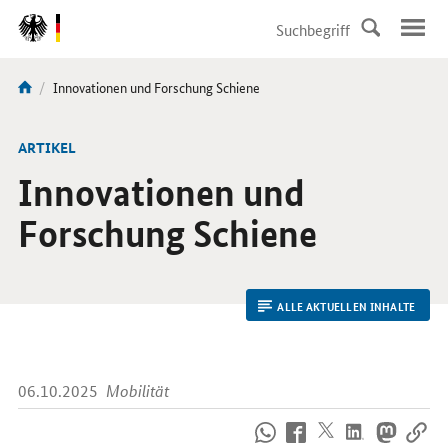
DirektZu:
Navigation
Aktuelle
Innovationen und Forschung Schiene
Sie
Seite:
sind
hier:
ARTIKEL
Innovationen und
Forschung Schiene
ALLE AKTUELLEN INHALTE
06.10.2025
Mobilität
So