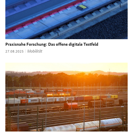
Praxisnahe Forschung: Das offene digitale Testfeld
Thema:
Mobilität
Datum:
27.08.2025