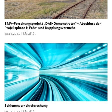
BMV
-Forschungsprojekt „
DAK
-Demonstrator“ - Abschluss der
Projektphase
I
: Fahr- und Kupplungsversuche
Thema:
Mobilität
Datum:
28.12.2021
Schienenverkehrsforschung
Thema:
Mobilität
Datum:
09.02.2022