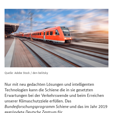
erreichen
Sie
uns
im
Internet
Quelle: Adobe Stock / den-belitsky
Nur mit neu gedachten Lösungen und intelligenten
Technologien kann die Schiene die in sie gesetzten
Erwartungen bei der Verkehrswende und beim Erreichen
unserer Klimaschutzziele erfüllen. Das
Bundesforschungsprogramm Schiene
und das im Jahr 2019
gegründete
Deutsche Zentrum für