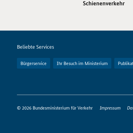
Schienenverkehr
Servicemenü
Beliebte Services
Bürgerservice
Ihr Besuch im Ministerium
Publika
So
erreichen
© 2026 Bundesministerium für Verkehr
Impressum
Da
Sie
uns
im
Internet