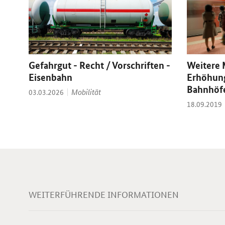
Gefahrgut - Recht / Vorschriften -
Weitere
Eisenbahn
Erhöhung
Bahnhöf
Thema:
Datum:
Mobilität
03.03.2026
Datum:
18.09.2019
WEITERFÜHRENDE INFORMATIONEN