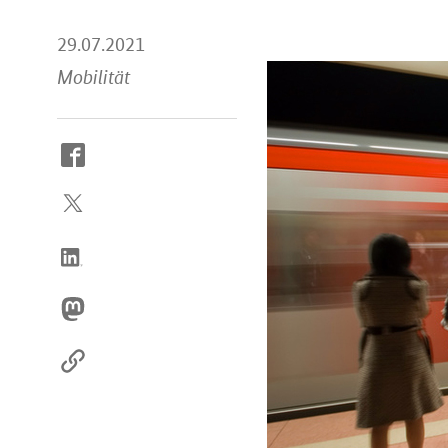
29.07.2021
Mobilität
So
erreichen
Sie
uns
im
Internet