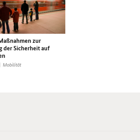
 Maßnahmen zur
 der Sicherheit auf
en
Thema:
Mobilität