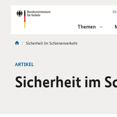
DirektZu:
Navigation
BM
Themen
Aktuelle
Sicherheit im Schienenverkehr
Sie
Seite:
sind
hier:
ARTIKEL
Sicherheit im 