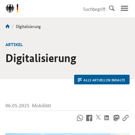
DirektZu:
Navigation
Aktuelle
Digitalisierung
Sie
Seite:
sind
hier:
ARTIKEL
Digitalisierung
ALLE AKTUELLEN INHALTE
06.05.2025
Mobilität
So
erreichen
Sie
uns