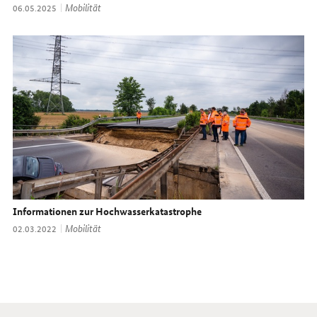
Thema:
Mobilität
Datum:
06.05.2025
Informationen zur Hochwasserkatastrophe
Thema:
Mobilität
Datum:
02.03.2022