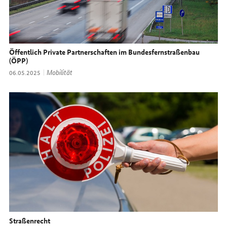
Öffentlich Private Partnerschaften im Bundesfernstraßenbau
(ÖPP)
Thema:
Mobilität
Datum:
06.05.2025
Straßenrecht