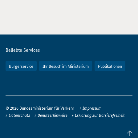
Servicemenü
Beliebte Services
Bürgerservice
Ihr Besuch im Ministerium
Publikationen
So
erreichen
© 2026 Bundesministerium für Verkehr
Impressum
Sie
Datenschutz
Benutzerhinweise
Erklärung zur Barrierefreiheit
uns
im
Seite
Internet