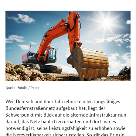
erreichen
Sie
uns
im
Internet
Quelle: Fotolia / Petair
Weil Deutschland über Jahrzehnte ein leistungsfähiges
Bundesfernstraßennetz aufgebaut hat, liegt der
Schwerpunkt mit Blick auf die alternde Infrastruktur nun
darauf, das Netz baulich zu erhalten und dort, wo es
notwendig ist, seine Leistungsfähigkeit zu erhöhen sowie
die Netzverfügbarkeit sicherzustellen. So gilt das Prinzip