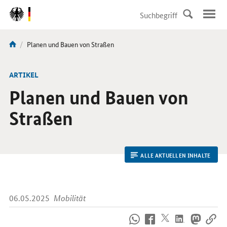
DirektZu:
Navigation
Aktuelle
Planen und Bauen von Straßen
Sie
Seite:
sind
hier:
ARTIKEL
Planen und Bauen von
Straßen
ALLE AKTUELLEN INHALTE
06.05.2025
Mobilität
So