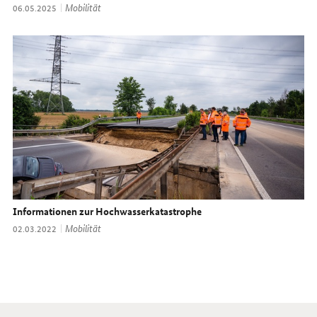
Thema:
Mobilität
Datum:
06.05.2025
Informationen zur Hochwasserkatastrophe
Thema:
Mobilität
Datum:
02.03.2022