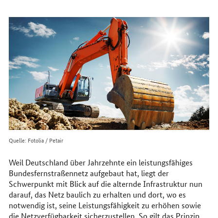
erreichen
Sie
uns
im
Internet
Quelle: Fotolia / Petair
Weil Deutschland über Jahrzehnte ein leistungsfähiges
Bundesfernstraßennetz aufgebaut hat, liegt der
Schwerpunkt mit Blick auf die alternde Infrastruktur nun
darauf, das Netz baulich zu erhalten und dort, wo es
notwendig ist, seine Leistungsfähigkeit zu erhöhen sowie
die Netzverfügbarkeit sicherzustellen. So gilt das Prinzip