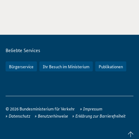
Servicemenü
Beliebte Services
Bürgerservice
Ihr Besuch im Ministerium
Publikationen
So
erreichen
© 2026 Bundesministerium für Verkehr
Impressum
Sie
Datenschutz
Benutzerhinweise
Erklärung zur Barrierefreiheit
uns
im
Seite
Internet