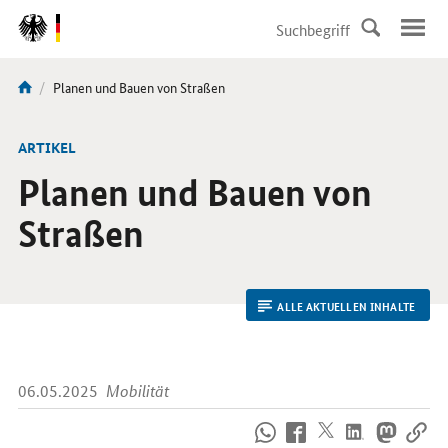
DirektZu:
Navigation
Aktuelle
Planen und Bauen von Straßen
Sie
Seite:
sind
hier:
ARTIKEL
Planen und Bauen von
Straßen
ALLE AKTUELLEN INHALTE
06.05.2025
Mobilität
So