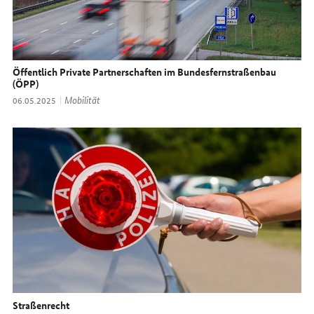
Öffentlich Private Partnerschaften im Bundesfernstraßenbau
(ÖPP)
Thema:
Mobilität
Datum:
06.05.2025
Straßenrecht