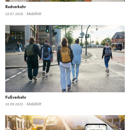
Radverkehr
Thema:
Mobilität
Datum:
10.07.2026
Fußverkehr
Thema:
Mobilität
Datum:
10.09.2025