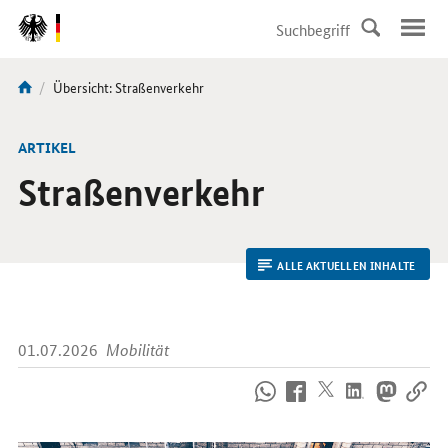
DirektZu:
Navigation
Aktuelle
Übersicht: Straßenverkehr
Sie
Seite:
sind
hier:
ARTIKEL
Straßenverkehr
ALLE AKTUELLEN INHALTE
01.07.2026
Mobilität
So
erreichen
Sie
uns