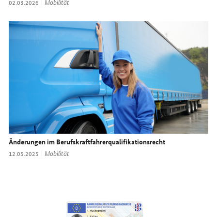
Thema:
Mobilität
Datum:
02.03.2026
Änderungen im Berufskraftfahrerqualifikationsrecht
Thema:
Mobilität
Datum:
12.05.2025