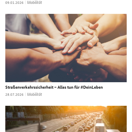
Thema:
Mobilität
Datum:
09.01.2026
Straßenverkehrssicherheit – Alles tun für #DeinLeben
Thema:
Mobilität
Datum:
28.07.2026