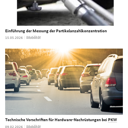
Einführung der Messung der Partikelanzahlkonzentration
Thema:
Mobilität
Datum:
15.05.2026
Technische Vorschriften für
Hardware
-Nachrüstungen bei
PKW
Thema:
Mobilität
Datum:
09.02.2026