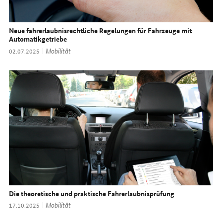
Neue fahrerlaubnisrechtliche Regelungen für Fahrzeuge mit
Automatikgetriebe
Thema:
Mobilität
Datum:
02.07.2025
Die theoretische und praktische Fahrerlaubnisprüfung
Thema:
Mobilität
Datum:
17.10.2025