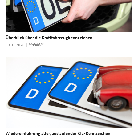
Überblick über die Kraftfahrzeugkennzeichen
Thema:
Mobilität
Datum:
09.01.2026
Wiedereinführung alter, auslaufender
Kfz
-Kennzeichen