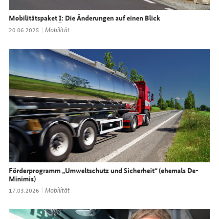
Mobilitätspaket
I
: Die Änderungen auf einen Blick
Thema:
Mobilität
Datum:
20.06.2025
Förderprogramm „Umweltschutz und Sicherheit“ (ehemals De-
Minimis)
Thema:
Mobilität
Datum:
17.03.2026