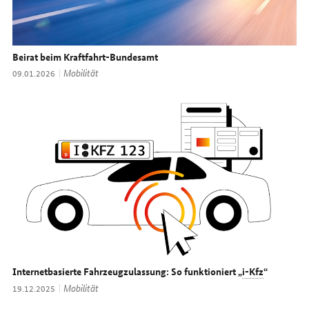
Beirat beim Kraftfahrt-Bundesamt
Thema:
Mobilität
Datum:
09.01.2026
Internetbasierte Fahrzeugzulassung: So funktioniert „
i-Kfz
“
Thema:
Mobilität
Datum:
19.12.2025