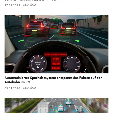
Thema:
Mobilität
Datum:
17.12.2025
Automatisiertes Spurhaltesystem entspannt das Fahren auf der
Autobahn im Stau
Thema:
Mobilität
Datum:
05.01.2026