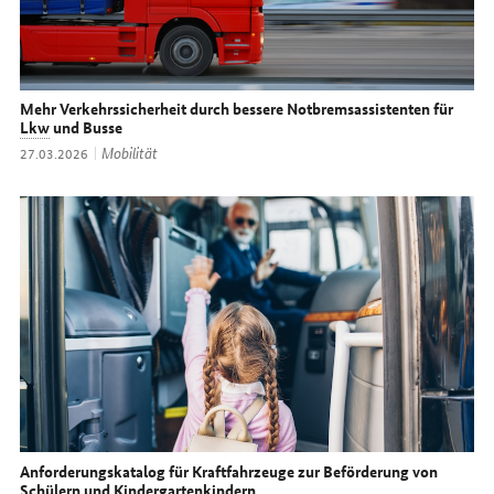
Mehr Verkehrssicherheit durch bessere Notbremsassistenten für
Lkw
und Busse
Thema:
Mobilität
Datum:
27.03.2026
Anforderungskatalog für Kraftfahrzeuge zur Beförderung von
Schülern und Kindergartenkindern