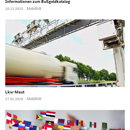
Informationen zum Bußgeldkatalog
Thema:
Mobilität
Datum:
10.12.2025
Lkw
-Maut
Thema:
Mobilität
Datum:
27.02.2026