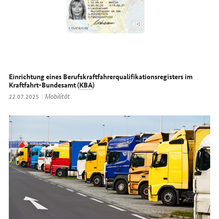
Einrichtung eines Berufskraftfahrerqualifikationsregisters im
Kraftfahrt-Bundesamt (
KBA
)
Thema:
Mobilität
Datum:
22.07.2025