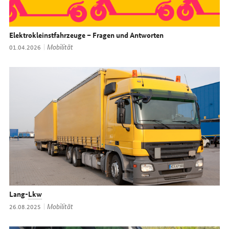
Elektrokleinstfahrzeuge – Fragen und Antworten
Thema:
Mobilität
Datum:
01.04.2026
Lang-
Lkw
Thema:
Mobilität
Datum:
26.08.2025